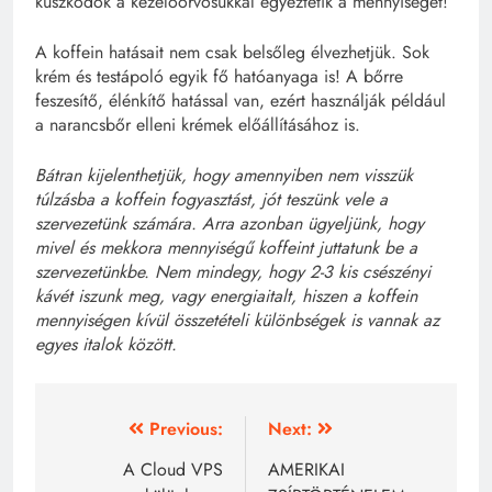
küszködők a kezelőorvosukkal egyeztetik a mennyiséget!
A koffein hatásait nem csak belsőleg élvezhetjük. Sok
krém és testápoló egyik fő hatóanyaga is! A bőrre
feszesítő, élénkítő hatással van, ezért használják például
a narancsbőr elleni krémek előállításához is.
Bátran kijelenthetjük, hogy amennyiben nem visszük
túlzásba a koffein fogyasztást, jót teszünk vele a
szervezetünk számára. Arra azonban ügyeljünk, hogy
mivel és mekkora mennyiségű koffeint juttatunk be a
szervezetünkbe. Nem mindegy, hogy 2-3 kis csészényi
kávét iszunk meg, vagy energiaitalt, hiszen a koffein
mennyiségen kívül összetételi különbségek is vannak az
egyes italok között.
Bejegyzés
Previous:
Next:
navigáció
A Cloud VPS
AMERIKAI