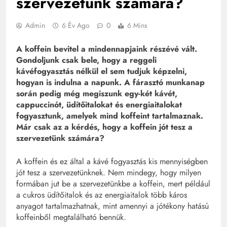
szervezetünk számára?
Admin
6 Év Ago
0
6 Mins
A koffein bevitel a mindennapjaink részévé vált.
Gondoljunk csak bele, hogy a reggeli
kávéfogyasztás nélkül el sem tudjuk képzelni,
hogyan is indulna a napunk. A fárasztó munkanap
során pedig még megiszunk egy-két kávét,
cappuccinót, üdítőitalokat és energiaitalokat
fogyasztunk, amelyek mind koffeint tartalmaznak.
Már csak az a kérdés, hogy a koffein jót tesz a
szervezetünk számára?
A koffein és ez által a kávé fogyasztás kis mennyiségben
jót tesz a szervezetünknek. Nem mindegy, hogy milyen
formában jut be a szervezetünkbe a koffein, mert például
a cukros üdítőitalok és az energiaitalok több káros
anyagot tartalmazhatnak, mint amennyi a jótékony hatású
koffeinből megtalálható bennük.