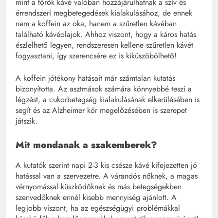
mint a török kávé valóban hozzájárulhatnak a szív és
érrendszeri megbetegedések kialakulásához, de ennek
nem a koffein az oka, hanem a szűretlen kávéban
található kávéolajok. Ahhoz viszont, hogy a káros hatás
észlelhető legyen, rendszeresen kellene szűretlen kávét
fogyasztani, így szerencsére ez is kiküszöbölhető!
A koffein jótékony hatásait már számtalan kutatás
bizonyította. Az asztmások számára könnyebbé teszi a
légzést, a cukorbetegség kialakulásának elkerülésében is
segít és az Alzheimer kór megelőzésében is szerepet
játszik.
Mit mondanak a szakemberek?
A kutatók szerint napi 2-3 kis csésze kávé kifejezetten jó
hatással van a szervezetre. A várandós nőknek, a magas
vérnyomással küszködőknek és más betegségekben
szenvedőknek ennél kisebb mennyiség ajánlott. A
legjobb viszont, ha az egészségügyi problémákkal