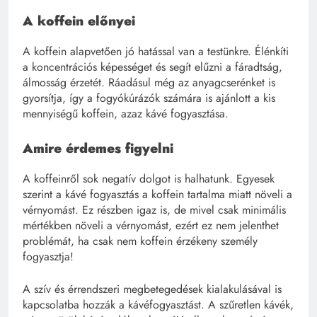
A koffein előnyei
A koffein alapvetően jó hatással van a testünkre. Élénkíti
a koncentrációs képességet és segít elűzni a fáradtság,
álmosság érzetét. Ráadásul még az anyagcserénket is
gyorsítja, így a fogyókúrázók számára is ajánlott a kis
mennyiségű koffein, azaz kávé fogyasztása.
Amire érdemes figyelni
A koffeinről sok negatív dolgot is halhatunk. Egyesek
szerint a kávé fogyasztás a koffein tartalma miatt növeli a
vérnyomást. Ez részben igaz is, de mivel csak minimális
mértékben növeli a vérnyomást, ezért ez nem jelenthet
problémát, ha csak nem koffein érzékeny személy
fogyasztja!
A szív és érrendszeri megbetegedések kialakulásával is
kapcsolatba hozzák a kávéfogyasztást. A szűretlen kávék,