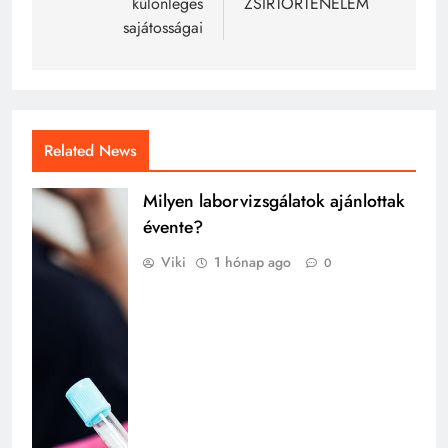
különleges
ZSÍRTÖRTÉNELEM
sajátosságai
Related News
Milyen laborvizsgálatok ajánlottak
évente?
Viki
1 hónap ago
0