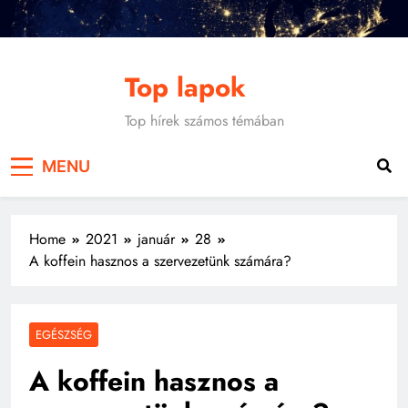
Skip
to
content
Top lapok
Top hírek számos témában
MENU
Home
2021
január
28
A koffein hasznos a szervezetünk számára?
EGÉSZSÉG
A koffein hasznos a