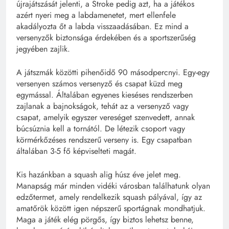
újrajátszását jelenti, a Stroke pedig azt, ha a játékos
azért nyeri meg a labdamenetet, mert ellenfele
akadályozta őt a labda visszaadásában. Ez mind a
versenyzők biztonsága érdekében és a sportszerűség
jegyében zajlik.
A játszmák közötti pihenőidő 90 másodpercnyi. Egy-egy
versenyen számos versenyző és csapat küzd meg
egymással. Általában egyenes kieséses rendszerben
zajlanak a bajnokságok, tehát az a versenyző vagy
csapat, amelyik egyszer vereséget szenvedett, annak
búcsúznia kell a tornától. De létezik csoport vagy
körmérkőzéses rendszerű verseny is. Egy csapatban
általában 3-5 fő képviselteti magát.
Kis hazánkban a squash alig húsz éve jelet meg.
Manapság már minden vidéki városban találhatunk olyan
edzőtermet, amely rendelkezik squash pályával, így az
amatőrök között igen népszerű sportágnak mondhatjuk.
Maga a játék elég pörgős, így biztos lehetsz benne,