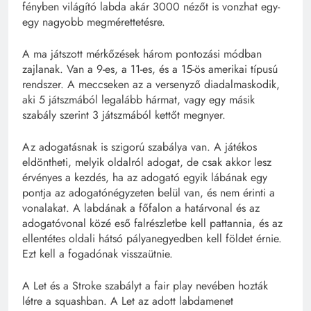
fényben világító labda akár 3000 nézőt is vonzhat egy-
egy nagyobb megmérettetésre.
A ma játszott mérkőzések három pontozási módban
zajlanak. Van a 9-es, a 11-es, és a 15-ös amerikai típusú
rendszer. A meccseken az a versenyző diadalmaskodik,
aki 5 játszmából legalább hármat, vagy egy másik
szabály szerint 3 játszmából kettőt megnyer.
Az adogatásnak is szigorú szabálya van. A játékos
eldöntheti, melyik oldalról adogat, de csak akkor lesz
érvényes a kezdés, ha az adogató egyik lábának egy
pontja az adogatónégyzeten belül van, és nem érinti a
vonalakat. A labdának a főfalon a határvonal és az
adogatóvonal közé eső falrészletbe kell pattannia, és az
ellentétes oldali hátsó pályanegyedben kell földet érnie.
Ezt kell a fogadónak visszaütnie.
A Let és a Stroke szabályt a fair play nevében hozták
létre a squashban. A Let az adott labdamenet