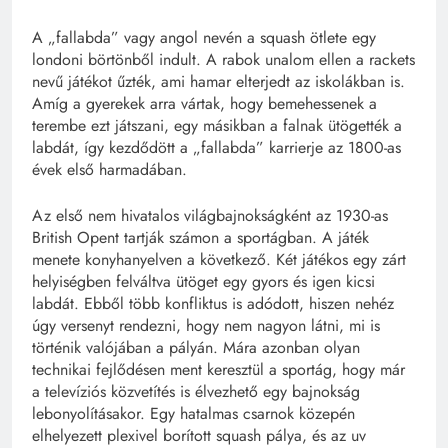
A „fallabda” vagy angol nevén a squash ötlete egy
londoni börtönből indult. A rabok unalom ellen a rackets
nevű játékot űzték, ami hamar elterjedt az iskolákban is.
Amíg a gyerekek arra vártak, hogy bemehessenek a
terembe ezt játszani, egy másikban a falnak ütögették a
labdát, így kezdődött a „fallabda” karrierje az 1800-as
évek első harmadában.
Az első nem hivatalos világbajnokságként az 1930-as
British Opent tartják számon a sportágban. A játék
menete konyhanyelven a következő. Két játékos egy zárt
helyiségben felváltva ütöget egy gyors és igen kicsi
labdát. Ebből több konfliktus is adódott, hiszen nehéz
úgy versenyt rendezni, hogy nem nagyon látni, mi is
történik valójában a pályán. Mára azonban olyan
technikai fejlődésen ment keresztül a sportág, hogy már
a televíziós közvetítés is élvezhető egy bajnokság
lebonyolításakor. Egy hatalmas csarnok közepén
elhelyezett plexivel borított squash pálya, és az uv