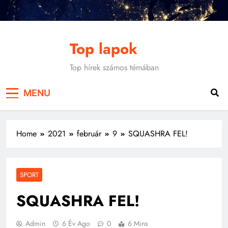
Skip
to
content
Top lapok
Top hírek számos témában
MENU
Home
2021
február
9
SQUASHRA FEL!
SPORT
SQUASHRA FEL!
Admin
6 Év Ago
0
6 Mins