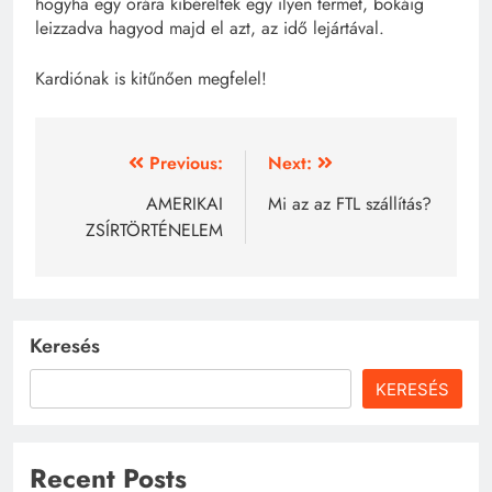
hogyha egy órára kibéreltek egy ilyen termet, bokáig
leizzadva hagyod majd el azt, az idő lejártával.
Kardiónak is kitűnően megfelel!
Bejegyzés
Previous:
Next:
navigáció
AMERIKAI
Mi az az FTL szállítás?
ZSÍRTÖRTÉNELEM
Keresés
KERESÉS
Recent Posts