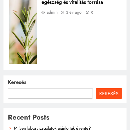
egészség és vitalitás forrása
admin
3 év ago
0
Keresés
KERESÉS
Recent Posts
Milyen laborvizsgálatok ajánlottak évente?