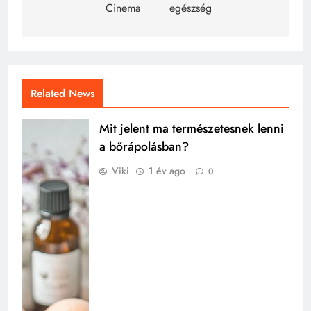
Cinema
egészség
Related News
Mit jelent ma természetesnek lenni
a bőrápolásban?
Viki
1 év ago
0