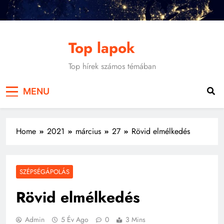
Skip
to
content
Top lapok
Top hírek számos témában
MENU
Home
2021
március
27
Rövid elmélkedés
SZÉPSÉGÁPOLÁS
Rövid elmélkedés
Admin
5 Év Ago
0
3 Mins