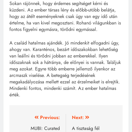
Sokan rájönnek, hogy érdemes segítséget kérni és
küzdeni. Az ember társas lény és előbb-utóbb belátja,
hogy az átélt eseményeknek csak úgy van egy idő után
értelme, ha van kivel megosztani. Rohanó világunkban is
fontos figyelni egymásra, törődni egymással.
A család hatalmas ajándék. Jó mindenkit elfogadni úgy,
ahogy van. Karanténos, bezárt időszakokban lehetőség
van leállni és törődni jobban az emberekkel. Ilyen
időszaknak sok a hátránya, de előnyei is vannak. Találjuk
meg azokat. Egyre több emberre jellemző ilyenkor az
arcmaszk viselése. A betegség terjedésének
megakadályozása mellett ezzel az érzelmeiket is elrejtik.
Mindenki fontos, mindenki számít. Az ember hatalmas
érték.
Bejegyzés
Previous:
Next:
navigáció
MUBI: Curated
A tisztaság fél