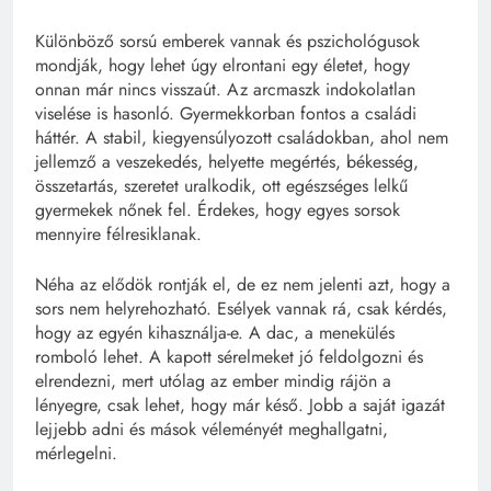
Különböző sorsú emberek vannak és pszichológusok
mondják, hogy lehet úgy elrontani egy életet, hogy
onnan már nincs visszaút. Az arcmaszk indokolatlan
viselése is hasonló.
Gyermekkorban fontos a családi
háttér. A stabil, kiegyensúlyozott családokban, ahol nem
jellemző a veszekedés, helyette megértés, békesség,
összetartás, szeretet uralkodik, ott egészséges lelkű
gyermekek nőnek fel. Érdekes, hogy egyes sorsok
mennyire félresiklanak.
Néha az elődök rontják el, de ez nem jelenti azt, hogy a
sors nem helyrehozható. Esélyek vannak rá, csak kérdés,
hogy az egyén kihasználja-e. A dac, a menekülés
romboló lehet. A kapott sérelmeket jó feldolgozni és
elrendezni, mert utólag az ember mindig rájön a
lényegre, csak lehet, hogy már késő. Jobb a saját igazát
lejjebb adni és mások véleményét meghallgatni,
mérlegelni.