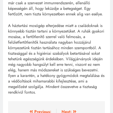
már csak a szervezet immunrendszerén, ellenálló
képességén áll, hogy leküzdje a betegséget. Egy
fertőzött, nem tiszta környezetben ennek alig van esélye.
A háztartási mosógép elterjedése miatt a családoknak is
könnyebb tisztán tartani a környezetüket. A ruhák gyakori
mosása, a fertőtlenítő szerrel való felmosás, a
felületfertőtlenítők használata nagyban hozzájárul
környezetünk tisztán tartásához minden szempontból. A
tisztasággal és a higiéniai szabályok betartásával sokat
tehetünk egészségünk érdekében. Világjárványok idején
még nagyobb hangsúlyt kell erre tenni, viszont ez nem
elég, hanem más módszereket is szükséges bevezetni.
Ilyen a karantén, a hatékony gyógymódok megtalálása és
a védőoltások mihamarabbi kifejlesztése, ami a
megelőzést szolgálja. Mindent összevetve a tisztaság
rendkívül fontos.
Bejegyzés
Previous:
Next: