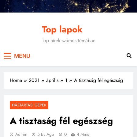
Skip
to
content
Top lapok
Top hírek számos témában
MENU
Home
2021
április
1
A tisztaság fél egészség
HÁZTARTÁSI GÉPEK
A tisztaság fél egészség
Admin
5 Év Ago
0
4 Mins