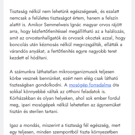
Tisztaság nélkül nem lehetünk egészségesek, és ezalatt
nemcsak a felületes tisztaságot értem, hanem a felszín
alattit is. Amikor Semmelweis Ignác magyar orvos rájött
arra, hogy kézfertőtlenítéssel megállítható az a halálozás,
amit az orvostanhallgatók és orvosok okoztak azzal, hogy
boncolás után kézmosás nélkül megvizsgálták, ellátták a
várandós anyákat, a fertőtlenítés egyre nagyobb teret
kezdett el hódítani.
A számunkra láthatatlan mikroorganizmusok teljesen
körbe vesznek bennünket, ezért nem elég csak látható
tisztaságban gondolkodni. A
mosógép forradalma
óta
sokkal könnyebbé váltak az otthoni feladatok is.
Kórházakban és olyan helyeken, ahol sok ember fordul
meg, ipari mosógépek nélkül lehetetlen az ágynemüket
tisztán és sterilen tartani.
Igaz a mondás, miszerint a tisztaság fél egészség, mert
egy teljesen, minden szempontból tiszta környezetben