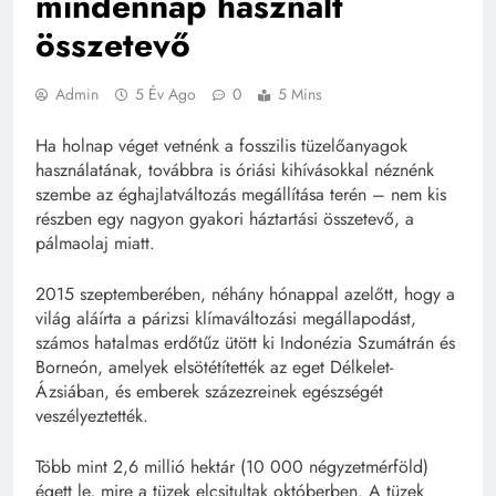
mindennap használt
összetevő
Admin
5 Év Ago
0
5 Mins
Ha holnap véget vetnénk a fosszilis tüzelőanyagok
használatának, továbbra is óriási kihívásokkal néznénk
szembe az éghajlatváltozás megállítása terén – nem kis
részben egy nagyon gyakori háztartási összetevő, a
pálmaolaj miatt.
2015 szeptemberében, néhány hónappal azelőtt, hogy a
világ aláírta a párizsi klímaváltozási megállapodást,
számos hatalmas erdőtűz ütött ki Indonézia Szumátrán és
Borneón, amelyek elsötétítették az eget Délkelet-
Ázsiában, és emberek százezreinek egészségét
veszélyeztették.
Több mint 2,6 millió hektár (10 000 négyzetmérföld)
égett le, mire a tüzek elcsitultak októberben. A tüzek