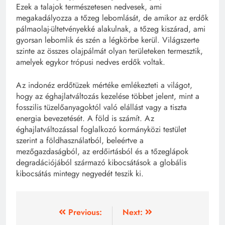
Ezek a talajok természetesen nedvesek, ami
megakadályozza a tőzeg lebomlását, de amikor az erdők
pálmaolaj-ültetvényekké alakulnak, a tőzeg kiszárad, ami
gyorsan lebomlik és szén a légkörbe kerül. Világszerte
szinte az összes olajpálmát olyan területeken termesztik,
amelyek egykor trópusi nedves erdők voltak.
Az indonéz erdőtüzek mértéke emlékezteti a világot,
hogy az éghajlatváltozás kezelése többet jelent, mint a
fosszilis tüzelőanyagoktól való elállást vagy a tiszta
energia bevezetését. A föld is számít. Az
éghajlatváltozással foglalkozó kormányközi testület
szerint a földhasználatból, beleértve a
mezőgazdaságból, az erdőirtásból és a tőzeglápok
degradációjából származó kibocsátások a globális
kibocsátás mintegy negyedét teszik ki.
Bejegyzés
Previous:
Next: