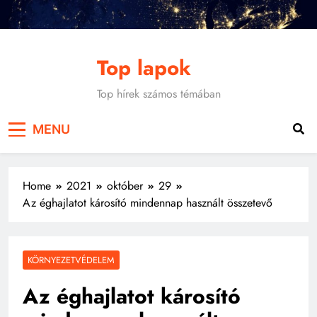
Skip
to
content
Top lapok
Top hírek számos témában
MENU
Home
2021
október
29
Az éghajlatot károsító mindennap használt összetevő
KÖRNYEZETVÉDELEM
Az éghajlatot károsító