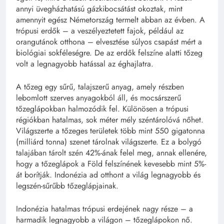
annyi üvegházhatású gázkibocsátást okoztak, mint
amennyit egész Németország termelt abban az évben. A
trópusi erdők – a veszélyeztetett fajok, például az
orangutánok otthona – elvesztése súlyos csapást mért a
biológiai sokféleségre. De az erdők felszíne alatti tőzeg
volt a legnagyobb hatással az éghajlatra.
A tőzeg egy sűrű, talajszerű anyag, amely részben
lebomlott szerves anyagokból áll, és mocsárszerű
tőzeglápokban halmozódik fel. Különösen a trópusi
régiókban hatalmas, sok méter mély széntárolóvá nőhet.
Világszerte a tőzeges területek több mint 550 gigatonna
(milliárd tonna) szenet tárolnak világszerte. Ez a bolygó
talajában tárolt szén 42%-ának felel meg, annak ellenére,
hogy a tőzeglápok a Föld felszínének kevesebb mint 5%-
át borítják. Indonézia ad otthont a világ legnagyobb és
legszén-sűrűbb tőzeglápjainak.
Indonézia hatalmas trópusi erdejének nagy része – a
harmadik legnagyobb a világon – tőzeglápokon nő.