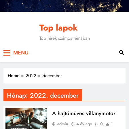
Skip
to
content
Top lapok
Top hírek számos témában
MENU
Home
2022
december
Hónap:
2022. december
A hajtóműves villanymotor
admin
4 év ago
0
1