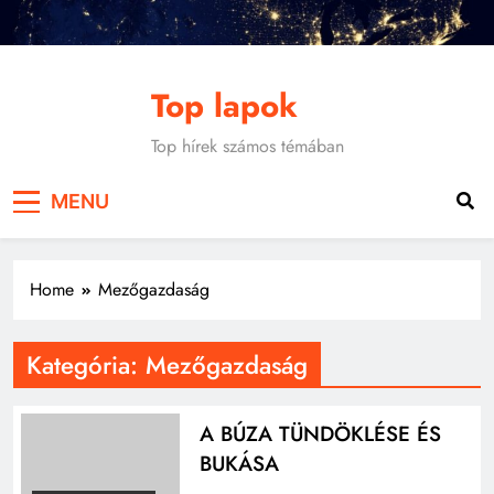
Skip
to
content
Top lapok
Top hírek számos témában
MENU
Home
Mezőgazdaság
Kategória:
Mezőgazdaság
A BÚZA TÜNDÖKLÉSE ÉS
BUKÁSA