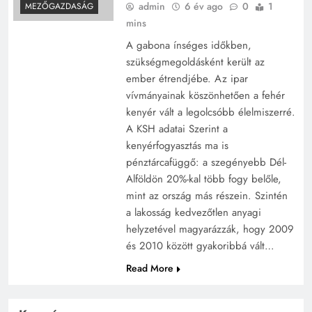
admin
6 év ago
0
1
MEZŐGAZDASÁG
mins
A gabona ínséges időkben,
szükségmegoldásként került az
ember étrendjébe. Az ipar
vívmányainak köszönhetően a fehér
kenyér vált a legolcsóbb élelmiszerré.
A KSH adatai Szerint a
kenyérfogyasztás ma is
pénztárcafüggő: a szegényebb Dél-
Alföldön 20%-kal több fogy belőle,
mint az ország más részein. Szintén
a lakosság kedvezőtlen anyagi
helyzetével magyarázzák, hogy 2009
és 2010 között gyakoribbá vált…
Read More