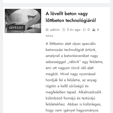
A lövellt beton vagy
lőttbeton technológiáról
GÉPÉSZET
admin
2 év ago
0
6
mins
A lőttbeton alatt olyan speciális
betonozási technológiát értünk,
amelynél a betonkeveréket nagy
sebességgel „rálövik” egy felületre,
ami ott nagyon rövid idő alatt
megköt. Mivel nagy nyomással
hordják fel a felületre, az anyag
rögtön a kellő sűrűségű és
megfelelően tapad. Alkalmazkodik
különböző formájú és textúrájú
felületekhez. Abban is különleges,
hogy nem igényel hagyományos