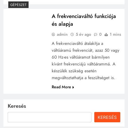
GÉPÉSZET
A frekvenciaváltó funkciója
és alapja
admin
5 év ago
0
1 mins
A frekvenciaváltó átalakítja a
váltóáramú frekvenciát, azaz 50 vagy
60 Hz-es váltóáramot bármilyen
kívánt frekvenciájú váltóárammá. A
készülék szükség esetén
megváltoztathatja a feszültséget is.
Read More
Keresés
KERESÉS