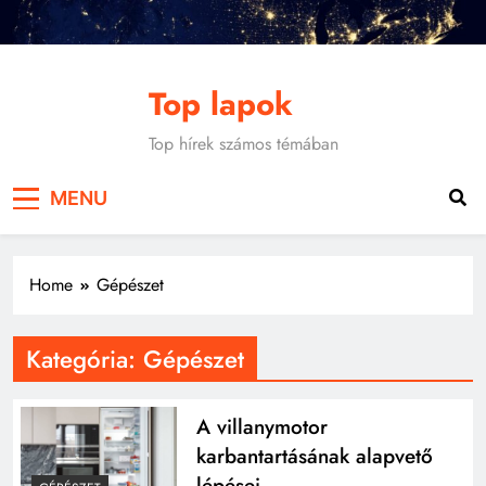
Skip
to
content
Top lapok
Top hírek számos témában
MENU
Home
Gépészet
Kategória:
Gépészet
A villanymotor
karbantartásának alapvető
lépései