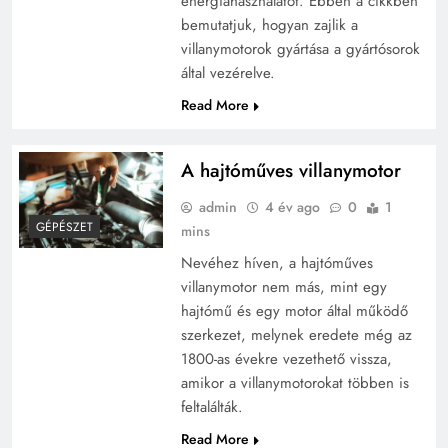
energiahasználatot. Ebben a cikkben
bemutatjuk, hogyan zajlik a
villanymotorok gyártása a gyártósorok
által vezérelve.
Read More
A hajtóműves villanymotor
admin
4 év ago
0
1
GÉPÉSZET
mins
Nevéhez híven, a hajtóműves
villanymotor nem más, mint egy
hajtómű és egy motor által működő
szerkezet, melynek eredete még az
1800-as évekre vezethető vissza,
amikor a villanymotorokat többen is
feltalálták.
Read More