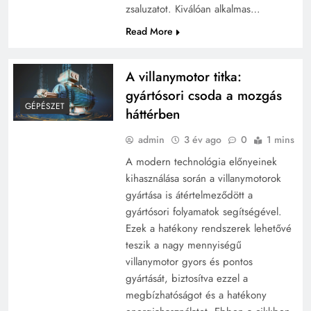
zsaluzatot. Kiválóan alkalmas…
Read More
A villanymotor titka:
gyártósori csoda a mozgás
GÉPÉSZET
háttérben
admin
3 év ago
0
1 mins
A modern technológia előnyeinek
kihasználása során a villanymotorok
gyártása is átértelmeződött a
gyártósori folyamatok segítségével.
Ezek a hatékony rendszerek lehetővé
teszik a nagy mennyiségű
villanymotor gyors és pontos
gyártását, biztosítva ezzel a
megbízhatóságot és a hatékony