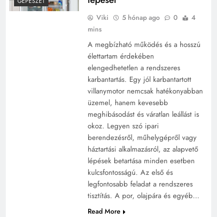
GÉPÉSZET
Viki
5 hónap ago
0
4
mins
A megbízható működés és a hosszú
élettartam érdekében
elengedhetetlen a rendszeres
karbantartás. Egy jól karbantartott
villanymotor nemcsak hatékonyabban
üzemel, hanem kevesebb
meghibásodást és váratlan leállást is
okoz. Legyen szó ipari
berendezésről, műhelygépről vagy
háztartási alkalmazásról, az alapvető
lépések betartása minden esetben
kulcsfontosságú. Az első és
legfontosabb feladat a rendszeres
tisztítás. A por, olajpára és egyéb…
Read More