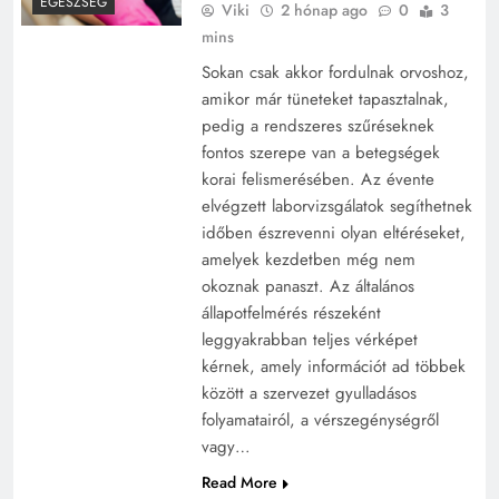
EGÉSZSÉG
Viki
2 hónap ago
0
3
mins
Sokan csak akkor fordulnak orvoshoz,
amikor már tüneteket tapasztalnak,
pedig a rendszeres szűréseknek
fontos szerepe van a betegségek
korai felismerésében. Az évente
elvégzett laborvizsgálatok segíthetnek
időben észrevenni olyan eltéréseket,
amelyek kezdetben még nem
okoznak panaszt. Az általános
állapotfelmérés részeként
leggyakrabban teljes vérképet
kérnek, amely információt ad többek
között a szervezet gyulladásos
folyamatairól, a vérszegénységről
vagy…
Read More