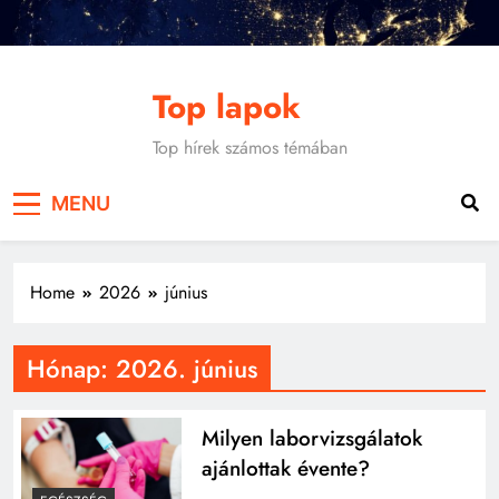
Skip
to
content
Top lapok
Top hírek számos témában
MENU
Home
2026
június
Hónap:
2026. június
Milyen laborvizsgálatok
ajánlottak évente?