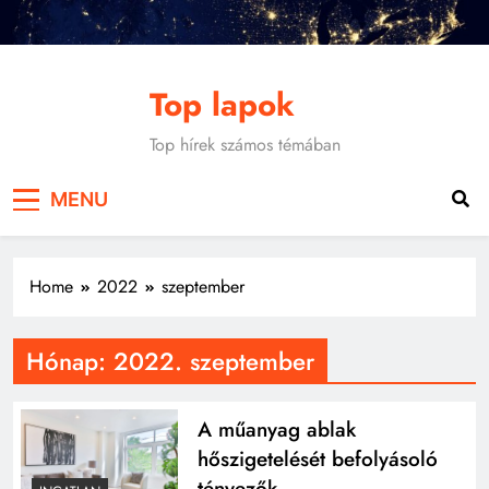
Skip
to
content
Top lapok
Top hírek számos témában
MENU
Home
2022
szeptember
Hónap:
2022. szeptember
A műanyag ablak
hőszigetelését befolyásoló
tényezők