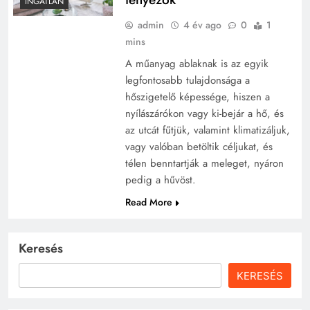
INGATLAN
admin
4 év ago
0
1
mins
A műanyag ablaknak is az egyik
legfontosabb tulajdonsága a
hőszigetelő képessége, hiszen a
nyílászárókon vagy ki-bejár a hő, és
az utcát fűtjük, valamint klimatizáljuk,
vagy valóban betöltik céljukat, és
télen benntartják a meleget, nyáron
pedig a hűvöst.
Read More
Keresés
KERESÉS