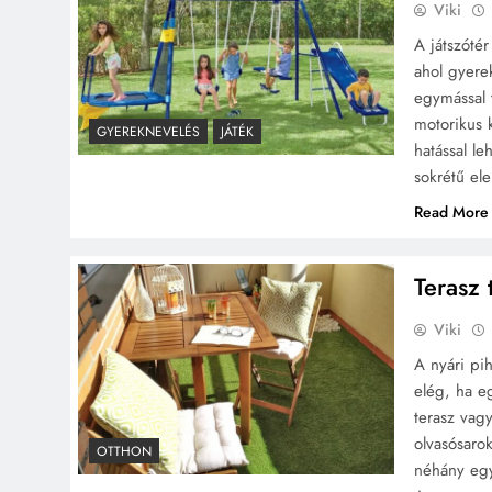
Viki
A játszóté
ahol gyere
egymással t
motorikus 
GYEREKNEVELÉS
JÁTÉK
hatással l
sokrétű el
Read More
Terasz 
Viki
A nyári pi
elég, ha eg
terasz vag
olvasósaro
OTTHON
néhány egy