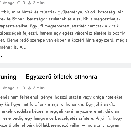
1 év ago
0
3 mins
r több, mint hinták és csúszdák gyűjteménye. Valódi közösségi tér,
kek fejlődnek, barátságok születnek és a szülők is megoszthatják
apasztalataikat. Egy jól megtervezett játszótér nemcsak a kicsik
képességeit fejleszti, hanem egy egész városrész életére is pozitív
ehet. Kiemelkedő szerepe van ebben a köztéri hinta egyszerű, mégis
emének is. A…
tuning – Egyszerű ötletek otthonra
1 év ago
0
3 mins
henés nem feltétlenül igényel hosszú utazást vagy drága hoteleket
y kis figyelmet fordítunk a saját otthonunkra. Egy jól átalakított
y erkély csodákra képes: a reggeli kávé helyszíne lehet, délután
k, este pedig egy hangulatos beszélgetés színtere. A jó hír, hogy
szerű ötlettel bárkiből lakberendező válhat – mutatom, hogyan!