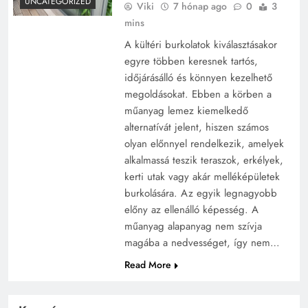
UNCATEGORIZED
Viki
7 hónap ago
0
3
mins
A kültéri burkolatok kiválasztásakor
egyre többen keresnek tartós,
időjárásálló és könnyen kezelhető
megoldásokat. Ebben a körben a
műanyag lemez kiemelkedő
alternatívát jelent, hiszen számos
olyan előnnyel rendelkezik, amelyek
alkalmassá teszik teraszok, erkélyek,
kerti utak vagy akár melléképületek
burkolására. Az egyik legnagyobb
előny az ellenálló képesség. A
műanyag alapanyag nem szívja
magába a nedvességet, így nem…
Read More