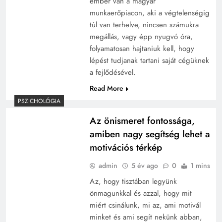
ember van a magyar
munkaerőpiacon, aki a végtelenségig
túl van terhelve, nincsen számukra
megállás, vagy épp nyugvó óra,
folyamatosan hajtaniuk kell, hogy
lépést tudjanak tartani saját cégüknek
a fejlődésével.
Read More
PSZICHOLÓGIA
Az önismeret fontossága,
amiben nagy segítség lehet a
motivációs térkép
admin
5 év ago
0
1 mins
Az, hogy tisztában legyünk
önmagunkkal és azzal, hogy mit
miért csinálunk, mi az, ami motivál
minket és ami segít nekünk abban,