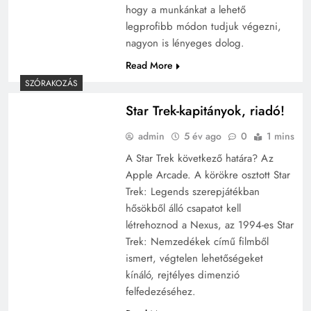
hogy a munkánkat a lehető
legprofibb módon tudjuk végezni,
nagyon is lényeges dolog.
Read More
SZÓRAKOZÁS
Star Trek-kapitányok, riadó!
admin
5 év ago
0
1 mins
A Star Trek következő határa? Az
Apple Arcade. A körökre osztott Star
Trek: Legends szerepjátékban
hősökből álló csapatot kell
létrehoznod a Nexus, az 1994-es Star
Trek: Nemzedékek című filmből
ismert, végtelen lehetőségeket
kínáló, rejtélyes dimenzió
felfedezéséhez.