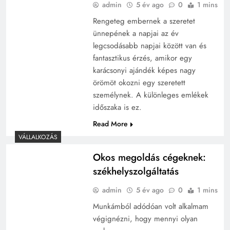
admin
5 év ago
0
1 mins
Rengeteg embernek a szeretet
ünnepének a napjai az év
legcsodásabb napjai között van és
fantasztikus érzés, amikor egy
karácsonyi ajándék képes nagy
örömöt okozni egy szeretett
személynek. A különleges emlékek
időszaka is ez.
Read More
VÁLLALKOZÁS
Okos megoldás cégeknek:
székhelyszolgáltatás
admin
5 év ago
0
1 mins
Munkámból adódóan volt alkalmam
végignézni, hogy mennyi olyan