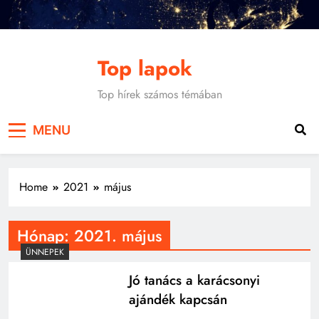
Skip
to
content
Top lapok
Top hírek számos témában
MENU
Home
2021
május
Hónap:
2021. május
ÜNNEPEK
Jó tanács a karácsonyi
ajándék kapcsán