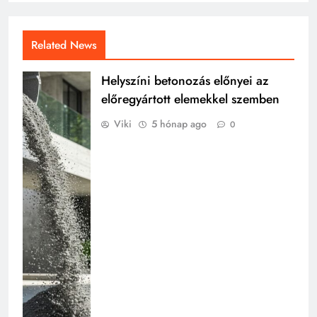
Related News
Helyszíni betonozás előnyei az
előregyártott elemekkel szemben
Viki
5 hónap ago
0