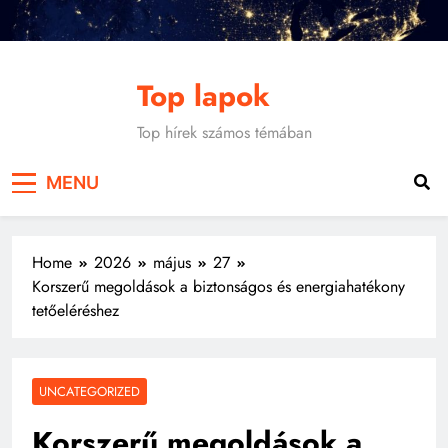
Skip
to
content
Top lapok
Top hírek számos témában
MENU
Home
2026
május
27
Korszerű megoldások a biztonságos és energiahatékony
tetőeléréshez
UNCATEGORIZED
Korszerű megoldások a