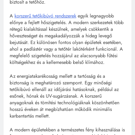
biztosít a tetőhöz.
A
korszerű tetőkibúvó rendszerek
egyik legnagyobb
előnye a fejlett hőszigetelés. A modern szerkezetek több
rétegű kialakítással készülnek, amelyek csökkentik a
hőveszteséget és megakadályozzák a hideg levegő
bejutását. Ez különösen fontos olyan épületek esetében,
ahol a padlástér vagy a tetőtér lakótérként funkcionál. A
megfelelő szigetelés hozzájárul az alacsonyabb fűtési
költségekhez és a kellemesebb belső klímához.
Az energiatakarékosság mellett a tartósság és a
biztonság is meghatározó szempont. Egy minőségi
tetőkibúvó ellenáll az időjárási hatásoknak, például az
esőnek, hónak és UV-sugárzásnak. A korszerű
anyagoknak és tömítési technológiáknak köszönhetően
hosszú éveken át megbízhatóan működik minimális
karbantartás mellett.
A modern épületekben a természetes fény kihasználása is