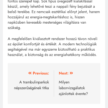
fontos szerepet kap. Sok típus üvegezett kialakítással
készül, amely lehetővé teszi a nappali fény bejutását a
belső terekbe. Ez nemcsak esztétikai előnyt jelent, hanem
hozzájárul az energia-megtakarításhoz is, hiszen
napközben kevesebb mesterséges világításra van
szükség.
A megfelelően kiválasztott rendszer hosszú távon növeli
az épület komfortját és értékét. A modern technológiák
segítségével ma már egyszerre biztosítható a praktikus
használat, a biztonság és az energiahatékony működés.
Bejegyzés
Previous:
Next:
navigáció
A trambulinparkok
Milyen
népszerűségének titka
laborvizsgálatok
ajánlottak évente?