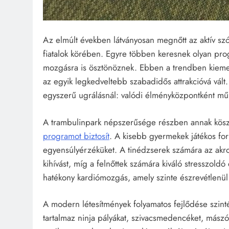
Az elmúlt években látványosan megnőtt az aktív szó
fiatalok körében. Egyre többen keresnek olyan pr
mozgásra is ösztönöznek. Ebben a trendben kiemelk
az egyik legkedveltebb szabadidős attrakcióvá vált
egyszerű ugrálásnál: valódi élményközpontként m
A trambulinpark népszerűsége részben annak kös
programot biztosít
. A kisebb gyermekek játékos fo
egyensúlyérzéküket. A tinédzserek számára az akro
kihívást, míg a felnőttek számára kiváló stresszoldó
hatékony kardiómozgás, amely szinte észrevétlenül 
A modern létesítmények folyamatos fejlődése szint
tartalmaz ninja pályákat, szivacsmedencéket, mászófal