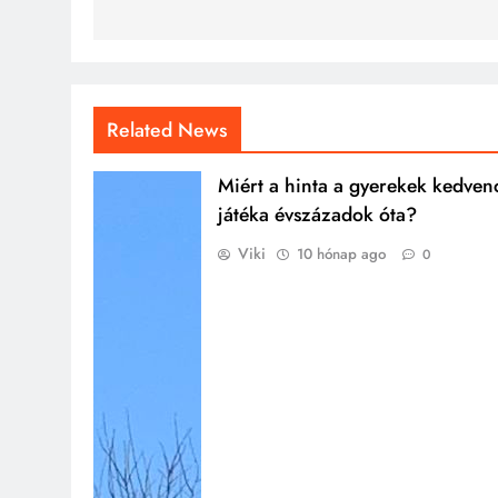
Related News
Miért a hinta a gyerekek kedven
játéka évszázadok óta?
Viki
10 hónap ago
0