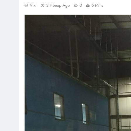
Viki
3 Hónap Ago
0
5 Mins