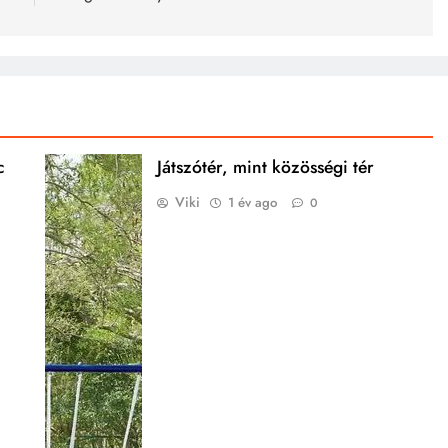
c
Játszótér, mint közösségi tér
Viki
1 év ago
0