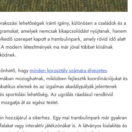
rakozási lehetőségek iránti igény, különösen a családok és a
ogramokat, amelyek nemcsak kikapcsolódást nyújtanak, hanem
edő szerepet kapott a trambulinpark, amely rövid idő alatt
. A modern létesítmények ma már jóval többet kínálnak
űködnek.
zönhető, hogy
minden korosztály számára élvezetes
rmában mozoghatnak, miközben fejlesztik koordinációjukat és
batikus elemek és az izgalmas akadálypályák jelentenek
 és sportolási lehetőség. Az ugrálás ráadásul rendkívül
mozgatja át az egész testet.
én hozzájárul a sikerhez. Egy mai trambulinpark már gyakran
akat vagy interaktív játékzónákat is. A látványos kialakítás és