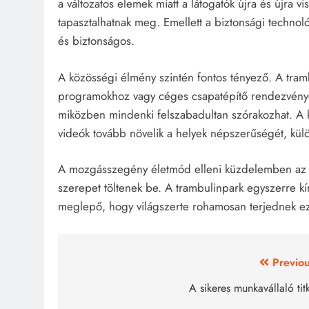
a változatos elemek miatt a látogatók újra és újra
tapasztalhatnak meg. Emellett a biztonsági technológ
és biztonságos.
A közösségi élmény szintén fontos tényező. A tramb
programokhoz vagy céges csapatépítő rendezvényekh
miközben mindenki felszabadultan szórakozhat. A
videók tovább növelik a helyek népszerűségét, kül
A mozgásszegény életmód elleni küzdelemben az i
szerepet töltenek be. A trambulinpark egyszerre kí
meglepő, hogy világszerte rohamosan terjednek 
Bejegyzés
Previou
navigáció
A sikeres munkavállaló tit