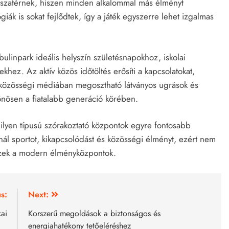
 visszatérnek, hiszen minden alkalommal más élményt
iák is sokat fejlődtek, így a játék egyszerre lehet izgalmas
ulinpark ideális helyszín születésnapokhoz, iskolai
ez. Az aktív közös időtöltés erősíti a kapcsolatokat,
 közösségi médiában megosztható látványos ugrások és
önösen a fiatalabb generáció körében.
lyen típusú szórakoztató központok egyre fontosabb
nál sportot, kikapcsolódást és közösségi élményt, ezért nem
ezek a modern élményközpontok.
s:
Next:
kai
Korszerű megoldások a biztonságos és
energiahatékony tetőeléréshez