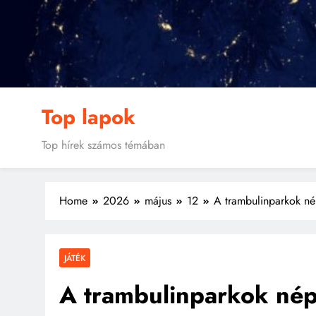
Skip
to
content
Top lapok
Top hírek számos témában
Home
2026
május
12
A trambulinparkok né
JÁTÉK
A trambulinparkok nép