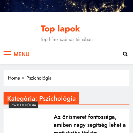
Skip
to
content
Top lapok
Top hírek számos témában
MENU
Home
Pszichológia
Kategória:
Pszichológia
PSZICHOLÓGIA
Az önismeret fontossága,
amiben nagy segítség lehet a
motivációs térkép