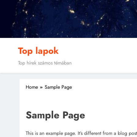
Skip
to
content
Top lapok
Top hírek számos témában
Home
Sample Page
Sample Page
This is an example page. It’s different from a blog pos