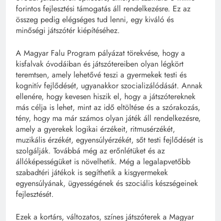
forintos fejlesztési támogatás áll rendelkezésre. Ez az
összeg pedig elégséges tud lenni, egy kiváló és
minőségi játszótér kiépítéséhez.
A Magyar Falu Program pályázat törekvése, hogy a
kisfalvak óvodáiban és játszótereiben olyan légkört
teremtsen, amely lehetővé teszi a gyermekek testi és
kognitív fejlődését, ugyanakkor szocializálódását. Annak
ellenére, hogy kevesen hiszik el, hogy a játszótereknek
más célja is lehet, mint az idő eltöltése és a szórakozás,
tény, hogy ma már számos olyan játék áll rendelkezésre,
amely a gyerekek logikai érzékeit, ritmusérzékét,
muzikális érzékét, egyensúlyérzékét, sőt testi fejlődését is
szolgálják. Továbbá még az erőnlétüket és az
állóképességüket is növelhetik. Még a legalapvetőbb
szabadtéri játékok is segíthetik a kisgyermekek
egyensúlyának, ügyességének és szociális készségeinek
fejlesztését.
Ezek a kortárs, változatos, színes játszóterek a Magyar