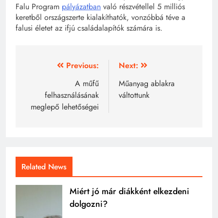
Falu Program
pályázatban
való részvétellel 5 milliós
keretből országszerte kialakíthatók, vonzóbbá téve a
falusi életet az ifjú családalapítók számára is.
Bejegyzés
Previous:
Next:
navigáció
A műfű
Műanyag ablakra
felhasználásának
váltottunk
meglepő lehetőségei
Related News
Miért jó már diákként elkezdeni
dolgozni?