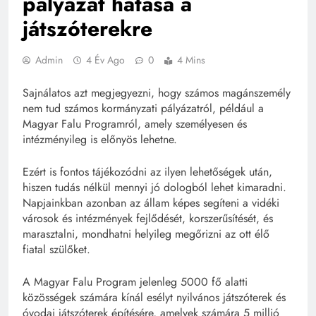
pályázat hatása a
játszóterekre
Admin
4 Év Ago
0
4 Mins
Sajnálatos azt megjegyezni, hogy számos magánszemély
nem tud számos kormányzati pályázatról, például a
Magyar Falu Programról, amely személyesen és
intézményileg is előnyös lehetne.
Ezért is fontos tájékozódni az ilyen lehetőségek után,
hiszen tudás nélkül mennyi jó dologból lehet kimaradni.
Napjainkban azonban az állam képes segíteni a vidéki
városok és intézmények fejlődését, korszerűsítését, és
marasztalni, mondhatni helyileg megőrizni az ott élő
fiatal szülőket.
A Magyar Falu Program jelenleg 5000 fő alatti
közösségek számára kínál esélyt nyilvános játszóterek és
óvodai játszóterek építésére, amelyek számára 5 millió