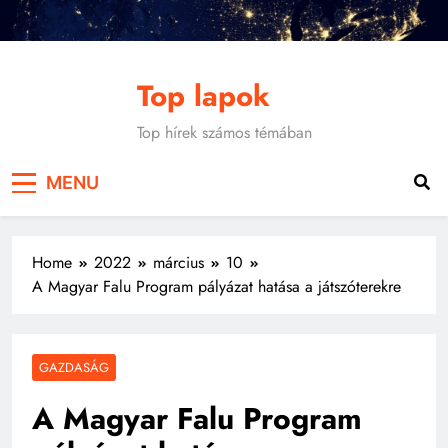
Skip
to
content
Top lapok
Top hírek számos témában
MENU
Home
2022
március
10
A Magyar Falu Program pályázat hatása a játszóterekre
GAZDASÁG
A Magyar Falu Program