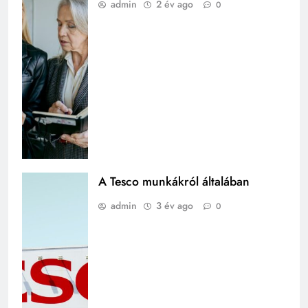
admin
2 év ago
0
A Tesco munkákról általában
admin
3 év ago
0