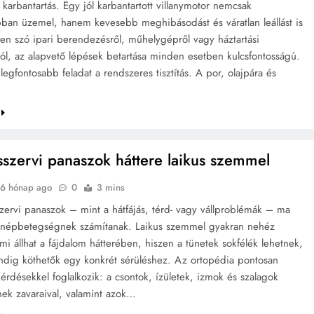
karbantartás. Egy jól karbantartott villanymotor nemcsak
ban üzemel, hanem kevesebb meghibásodást és váratlan leállást is
en szó ipari berendezésről, műhelygépről vagy háztartási
ról, az alapvető lépések betartása minden esetben kulcsfontosságú.
legfontosabb feladat a rendszeres tisztítás. A por, olajpára és
szervi panaszok háttere laikus szemmel
6 hónap ago
0
3 mins
ervi panaszok – mint a hátfájás, térd- vagy vállproblémák – ma
 népbetegségnek számítanak. Laikus szemmel gyakran nehéz
mi állhat a fájdalom hátterében, hiszen a tünetek sokfélék lehetnek,
dig köthetők egy konkrét sérüléshez. Az ortopédia pontosan
érdésekkel foglalkozik: a csontok, ízületek, izmok és szalagok
k zavaraival, valamint azok…