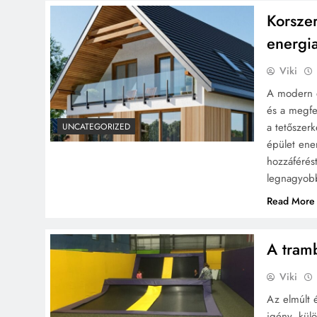
Korsze
energi
Viki
A modern é
és a megfe
a tetőszerk
UNCATEGORIZED
épület ene
hozzáférés
legnagyobb
Read More
A tram
Viki
Az elmúlt 
igény, kül