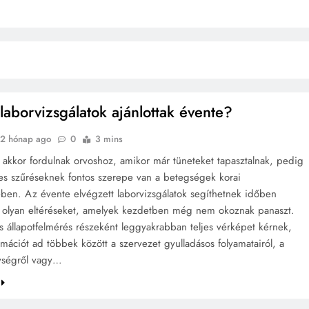
laborvizsgálatok ajánlottak évente?
2 hónap ago
0
3 mins
 akkor fordulnak orvoshoz, amikor már tüneteket tapasztalnak, pedig
es szűréseknek fontos szerepe van a betegségek korai
ében. Az évente elvégzett laborvizsgálatok segíthetnek időben
 olyan eltéréseket, amelyek kezdetben még nem okoznak panaszt.
os állapotfelmérés részeként leggyakrabban teljes vérképet kérnek,
mációt ad többek között a szervezet gyulladásos folyamatairól, a
ységről vagy…