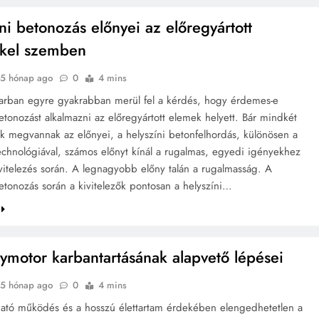
ni betonozás előnyei az előregyártott
kel szemben
5 hónap ago
0
4 mins
arban egyre gyakrabban merül fel a kérdés, hogy érdemes-e
etonozást alkalmazni az előregyártott elemek helyett. Bár mindkét
 megvannak az előnyei, a helyszíni betonfelhordás, különösen a
technológiával, számos előnyt kínál a rugalmas, egyedi igényekhez
vitelezés során. A legnagyobb előny talán a rugalmasság. A
betonozás során a kivitelezők pontosan a helyszíni…
nymotor karbantartásának alapvető lépései
5 hónap ago
0
4 mins
tó működés és a hosszú élettartam érdekében elengedhetetlen a