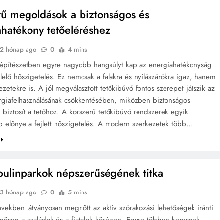
rű megoldások a biztonságos és
ahatékony tetőeléréshez
2 hónap ago
0
4 mins
pítészetben egyre nagyobb hangsúlyt kap az energiahatékonyság
lelő hőszigetelés. Ez nemcsak a falakra és nyílászárókra igaz, hanem
ezetekre is. A jól megválasztott tetőkibúvó fontos szerepet játszik az
rgiafelhasználásának csökkentésében, miközben biztonságos
t biztosít a tetőhöz. A korszerű tetőkibúvó rendszerek egyik
 előnye a fejlett hőszigetelés. A modern szerkezetek több…
bulinparkok népszerűségének titka
3 hónap ago
0
5 mins
években látványosan megnőtt az aktív szórakozási lehetőségek iránti
önösen a családok és a fiatalok körében. Egyre többen keresnek