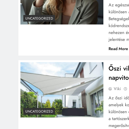
Az egészsé
különösen 
Betegsége
UNCATEGORIZED
kódrendsze
nehezen ért
jelentése m
Read More
Őszi vi
napvito
Viki
Az őszi id
amelyek ko
különösen 
UNCATEGORIZED
a tartósze
megerősítv