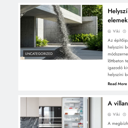
Helyszí
elemek
Viki
Az építőip
helyszíni b
módszernek
UNCATEGORIZED
lőttbeton 
igazodó ki
helyszíni 
Read More
A villa
Viki
A megbízha