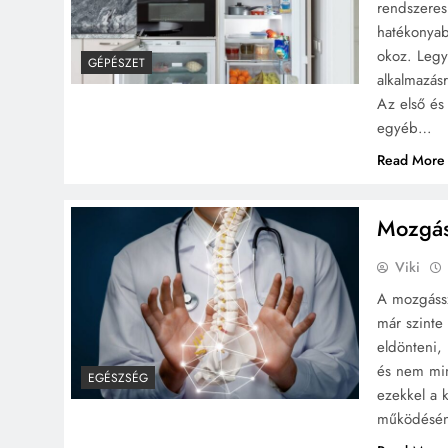
rendszeres 
hatékonyab
okoz. Legy
GÉPÉSZET
alkalmazás
Az első és 
egyéb…
Read More
Mozgás
Viki
A mozgássz
már szinte
eldönteni, 
és nem min
EGÉSZSÉG
ezekkel a k
működéséne