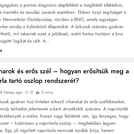
gügyben a pontos diagnózis alapfeltétel a megfelelő ellátáshoz,
a mentális és tanulási zavarok esetében. Ebben nyújt segítséget a
k Nemzetközi Osztályozása, röviden a BNO, amely egységes
rbe sorolja a különböző állapotokat. A laikusok számára gyakran
hető, mit takarnak ezek a jelölések, ezért fontos tisztázni a bno
ögötti logikát és célt. A…
harok és erős szél – hogyan erősítsük meg a
rla tartó oszlop rendszerét?
8 hónap ago
0
3 mins
őszak gyakran hoz hirtelen érkező viharokat és erős széllökéseket,
moly terhelést jelentenek a kerti árnyékolók számára. A napvitorlák
érzékenyek a szélre, hiszen nagy felületük van, így lényeges, hogy
rkezet – különösen a napvitorla oszlop – megfelelően legyen
e. Egy jól rögzített napvitorla nemcsak tovább bírja, hanem