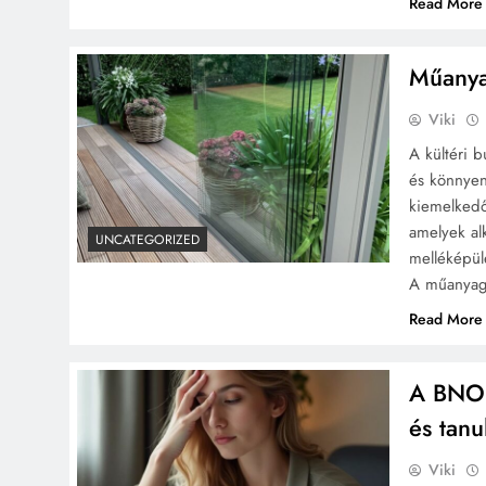
Read More
Műanya
Viki
A kültéri b
és könnye
kiemelkedő 
amelyek alk
UNCATEGORIZED
melléképül
A műanyag
Read More
A BNO 
és tanu
Viki