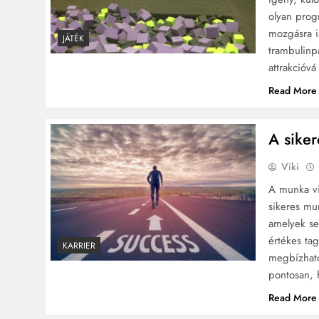
olyan prog
mozgásra i
JÁTÉK
trambulinp
attrakcióv
Read More
A siker
Viki
A munka vi
sikeres mu
amelyek se
értékes ta
KARRIER
megbízható
pontosan, 
Read More