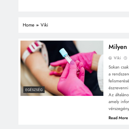
Home
Viki
Milyen 
Viki
Sokan csak
a rendszer
felismerés
észrevenni
EGÉSZSÉG
Az általán
amely infor
vérszegén
Read More