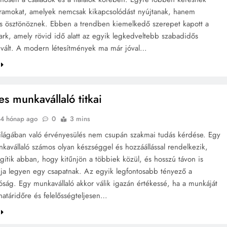
ramokat, amelyek nemcsak kikapcsolódást nyújtanak, hanem
s ösztönöznek. Ebben a trendben kiemelkedő szerepet kapott a
ark, amely rövid idő alatt az egyik legkedveltebb szabadidős
á vált. A modern létesítmények ma már jóval…
es munkavállaló titkai
4 hónap ago
0
3 mins
lágában való érvényesülés nem csupán szakmai tudás kérdése. Egy
nkavállaló számos olyan készséggel és hozzáállással rendelkezik,
gítik abban, hogy kitűnjön a többiek közül, és hosszú távon is
gja legyen egy csapatnak. Az egyik legfontosabb tényező a
ság. Egy munkavállaló akkor válik igazán értékessé, ha a munkáját
határidőre és felelősségteljesen…