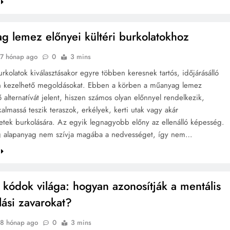
g lemez előnyei kültéri burkolatokhoz
7 hónap ago
0
3 mins
urkolatok kiválasztásakor egyre többen keresnek tartós, időjárásálló
n kezelhető megoldásokat. Ebben a körben a műanyag lemez
alternatívát jelent, hiszen számos olyan előnnyel rendelkezik,
almassá teszik teraszok, erkélyek, kerti utak vagy akár
etek burkolására. Az egyik legnagyobb előny az ellenálló képesség.
 alapanyag nem szívja magába a nedvességet, így nem…
kódok világa: hogyan azonosítják a mentális
lási zavarokat?
8 hónap ago
0
3 mins