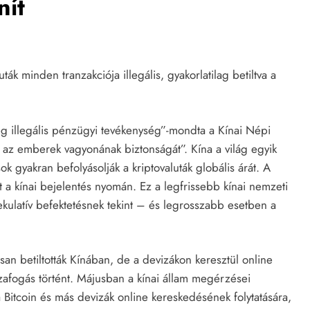
nít
ták minden tranzakciója illegális, gyakorlatilag betiltva a
ég illegális pénzügyi tevékenység”-mondta a Kínai Népi
 az emberek vagyonának biztonságát”. Kína a világ egyik
k gyakran befolyásolják a kriptovaluták globális árát. A
t a kínai bejelentés nyomán. Ez a legfrissebb kínai nemzeti
ekulatív befektetésnek tekint – és legrosszabb esetben a
osan betiltották Kínában, de a devizákon keresztül online
zafogás történt. Májusban a kínai állam megérzései
 Bitcoin és más devizák online kereskedésének folytatására,