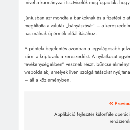
mivel a kormányzati tisztviselők megfogadták, hog
Júniusban azt mondta a bankoknak és a fizetési pla
megtiltotta a valuták „bányászását” – a kereskede
használnak új érmék előállításához.
A pénteki bejelentés azonban a legvilágosabb jelz
zárni a kriptovaluta kereskedést. A nyilatkozat egyé
tevékenységekben” vesznek részt, bűncselekményt kö
weboldalak, amelyek ilyen szolgáltatásokat nyújtana
– áll a közleményben.
Bejegyzés
Previou
navigáció
Applikáció fejlesztés különféle operác
rendszerek