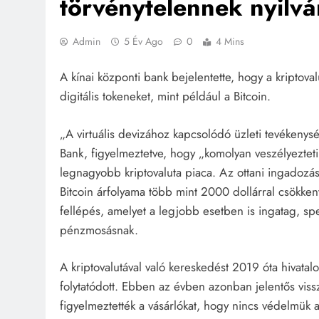
törvénytelennek nyilvá
Admin
5 Év Ago
0
4 Mins
A kínai központi bank bejelentette, hogy a kriptovalu
digitális tokeneket, mint például a Bitcoin.
„A virtuális devizához kapcsolódó üzleti tevékenys
Bank, figyelmeztetve, hogy „komolyan veszélyezteti
legnagyobb kriptovaluta piaca. Az ottani ingadozáso
Bitcoin árfolyama több mint 2000 dollárral csökken
fellépés, amelyet a legjobb esetben is ingatag, sp
pénzmosásnak.
A kriptovalutával való kereskedést 2019 óta hivatal
folytatódott. Ebben az évben azonban jelentős viss
figyelmeztették a vásárlókat, hogy nincs védelmük a