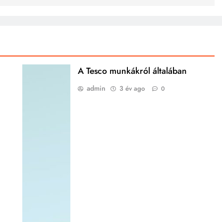
A Tesco munkákról általában
admin
3 év ago
0