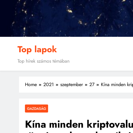
Skip
to
content
Top lapok
Top hírek számos témában
Home
2021
szeptember
27
Kína minden krip
GAZDASÁG
Kína minden kriptovalu