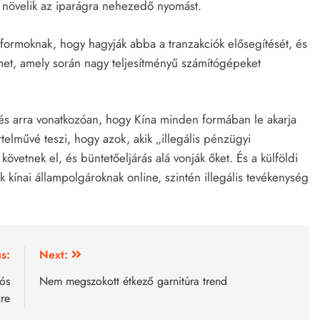
y növelik az iparágra nehezedő nyomást.
tformoknak, hogy hagyják abba a tranzakciók elősegítését, és
lmet, amely során nagy teljesítményű számítógépeket
és arra vonatkozóan, hogy Kína minden formában le akarja
rtelművé teszi, hogy azok, akik „illegális pénzügyi
vetnek el, és büntetőeljárás alá vonják őket. És a külföldi
k kínai állampolgároknak online, szintén illegális tevékenység
s:
Next:
iós
Nem megszokott étkező garnitúra trend
re