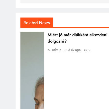
Related News
Miért jó már diákként elkezdeni
dolgozni?
admin
2 év ago
0