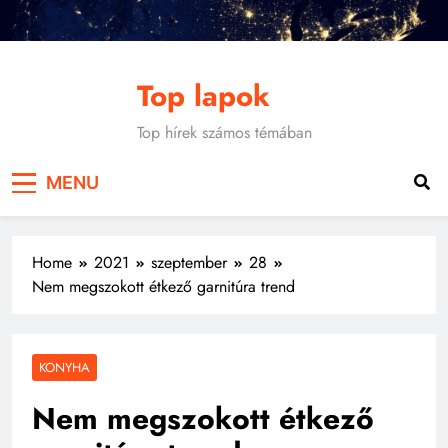
Skip
to
content
Top lapok
Top hírek számos témában
MENU
Home
2021
szeptember
28
Nem megszokott étkező garnitúra trend
KONYHA
Nem megszokott étkező