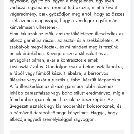
egyedibb, gyűjtőibb legyen a megjelenés. Egy ilyen
vadászat ugyanannyi örömöt tud okozni, mint a kívánt
végeredmény, csak győződjön meg arról, hogy az összes
szék azonos magasságú, hogy a vendégek egyformán
kényelmesen ülhessenek.
Elmúltak azok az idők, amikor tökéletesen illeszkedtek az
étkező garnitúra részei, az asztal- és a székkészletek. A
szabályok megváltoztak, és mi mindent meg is teszünk
ennek érdekében. Keverje össze a stílusokat és az
anyagokat bátran, akár a kontrasztos elemek
kiválasztásával is. Gondoljon csak a beton asztallapokra,
a fából vagy fémből készült lábakra, a bársonyos
ülésekre vagy akár a rusztikus, fából készült lécpadokra.
A fa illeszkedése az étkező garnitúra többi részéhez
inkább parasztházas vagy boho stílust eredményez, míg a
fémdarabok ipari elemet hoznak az összeképbe. Az
üvegezett asztalok egy kis modernitást kölcsönöznek, és
a párnázott darabok tömege kényelmet. Hagyja, hogy
étkezője egyedi személyiséggel ragyogjon.