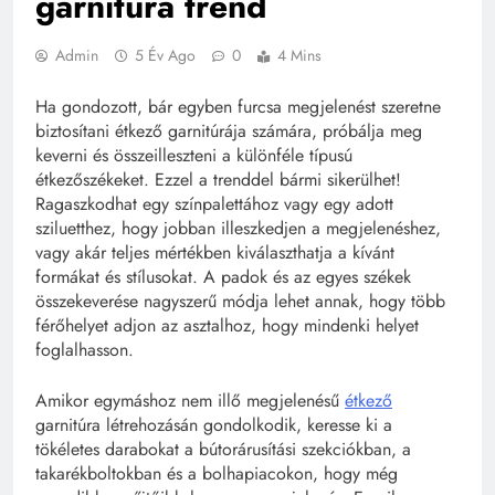
garnitúra trend
Admin
5 Év Ago
0
4 Mins
Ha gondozott, bár egyben furcsa megjelenést szeretne
biztosítani étkező garnitúrája számára, próbálja meg
keverni és összeilleszteni a különféle típusú
étkezőszékeket. Ezzel a trenddel bármi sikerülhet!
Ragaszkodhat egy színpalettához vagy egy adott
sziluetthez, hogy jobban illeszkedjen a megjelenéshez,
vagy akár teljes mértékben kiválaszthatja a kívánt
formákat és stílusokat. A padok és az egyes székek
összekeverése nagyszerű módja lehet annak, hogy több
férőhelyet adjon az asztalhoz, hogy mindenki helyet
foglalhasson.
Amikor egymáshoz nem illő megjelenésű
étkező
garnitúra létrehozásán gondolkodik, keresse ki a
tökéletes darabokat a bútorárusítási szekciókban, a
takarékboltokban és a bolhapiacokon, hogy még