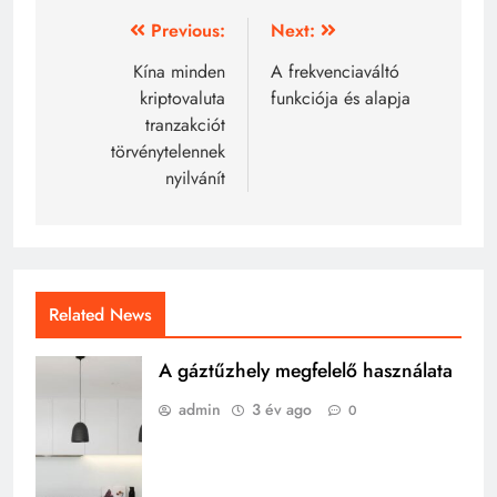
Bejegyzés
Previous:
Next:
navigáció
Kína minden
A frekvenciaváltó
kriptovaluta
funkciója és alapja
tranzakciót
törvénytelennek
nyilvánít
Related News
A gáztűzhely megfelelő használata
admin
3 év ago
0