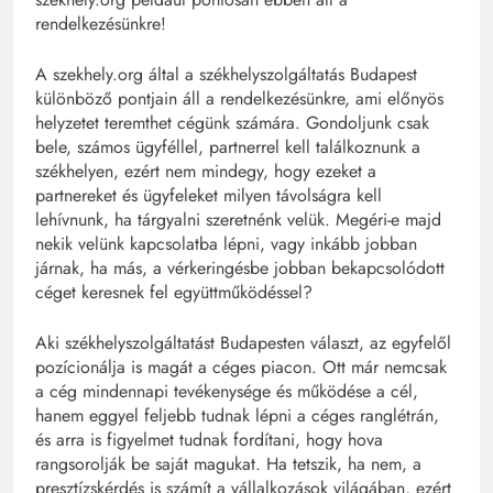
rendelkezésünkre!
A szekhely.org által a székhelyszolgáltatás Budapest
különböző pontjain áll a rendelkezésünkre, ami előnyös
helyzetet teremthet cégünk számára. Gondoljunk csak
bele, számos ügyféllel, partnerrel kell találkoznunk a
székhelyen, ezért nem mindegy, hogy ezeket a
partnereket és ügyfeleket milyen távolságra kell
lehívnunk, ha tárgyalni szeretnénk velük. Megéri-e majd
nekik velünk kapcsolatba lépni, vagy inkább jobban
járnak, ha más, a vérkeringésbe jobban bekapcsolódott
céget keresnek fel együttműködéssel?
Aki székhelyszolgáltatást Budapesten választ, az egyfelől
pozícionálja is magát a céges piacon. Ott már nemcsak
a cég mindennapi tevékenysége és működése a cél,
hanem eggyel feljebb tudnak lépni a céges ranglétrán,
és arra is figyelmet tudnak fordítani, hogy hova
rangsorolják be saját magukat. Ha tetszik, ha nem, a
presztízskérdés is számít a vállalkozások világában, ezért