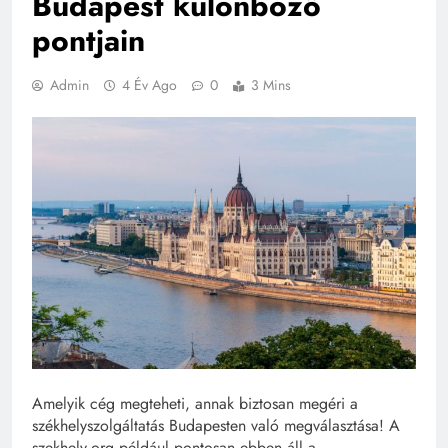
Budapest különböző
pontjain
Admin
4 Év Ago
0
3 Mins
Amelyik cég megteheti, annak biztosan megéri a
székhelyszolgáltatás Budapesten való megválasztása! A
szekhely.org például pontosan ebben áll a