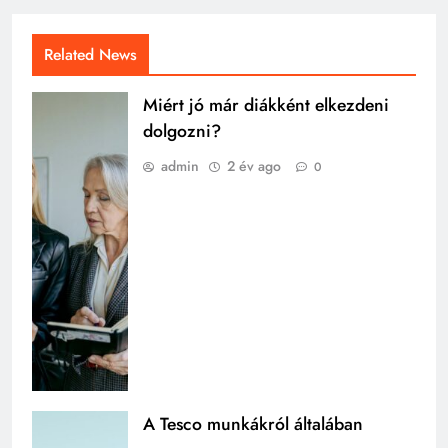
Related News
Miért jó már diákként elkezdeni
dolgozni?
admin
2 év ago
0
A Tesco munkákról általában