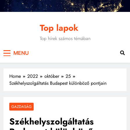
Skip
to
content
Top lapok
Top hírek számos témában
MENU
Home
2022
október
25
Székhelyszolgáltatás Budapest különböző pontjain
GAZDASÁG
Székhelyszolgáltatás