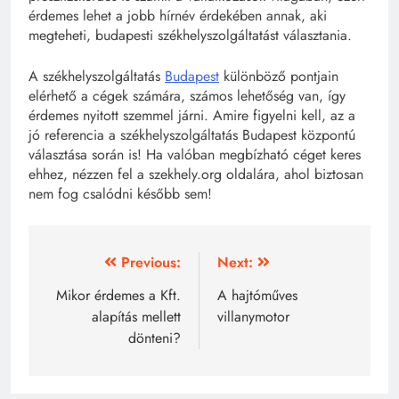
érdemes lehet a jobb hírnév érdekében annak, aki
megteheti, budapesti székhelyszolgáltatást választania.
A székhelyszolgáltatás
Budapest
különböző pontjain
elérhető a cégek számára, számos lehetőség van, így
érdemes nyitott szemmel járni. Amire figyelni kell, az a
jó referencia a székhelyszolgáltatás Budapest központú
választása során is! Ha valóban megbízható céget keres
ehhez, nézzen fel a szekhely.org oldalára, ahol biztosan
nem fog csalódni később sem!
Bejegyzés
Previous:
Next:
navigáció
Mikor érdemes a Kft.
A hajtóműves
alapítás mellett
villanymotor
dönteni?