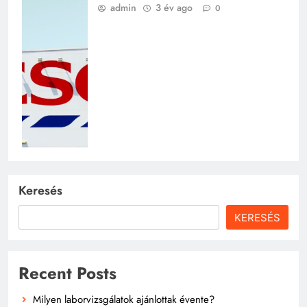
admin
3 év ago
0
Keresés
KERESÉS
Recent Posts
Milyen laborvizsgálatok ajánlottak évente?