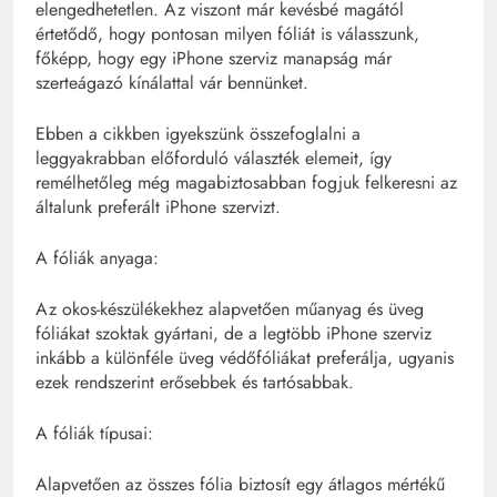
elengedhetetlen. Az viszont már kevésbé magától
értetődő, hogy pontosan milyen fóliát is válasszunk,
főképp, hogy egy iPhone szerviz manapság már
szerteágazó kínálattal vár bennünket.
Ebben a cikkben igyekszünk összefoglalni a
leggyakrabban előforduló választék elemeit, így
remélhetőleg még magabiztosabban fogjuk felkeresni az
általunk preferált iPhone szervizt.
A fóliák anyaga:
Az okos-készülékekhez alapvetően műanyag és üveg
fóliákat szoktak gyártani, de a legtöbb iPhone szerviz
inkább a különféle üveg védőfóliákat preferálja, ugyanis
ezek rendszerint erősebbek és tartósabbak.
A fóliák típusai:
Alapvetően az összes fólia biztosít egy átlagos mértékű