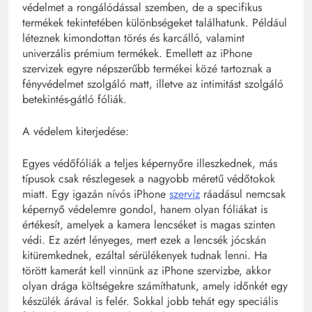
védelmet a rongálódással szemben, de a specifikus
termékek tekintetében különbségeket találhatunk. Például
léteznek kimondottan törés és karcálló, valamint
univerzális prémium termékek. Emellett az iPhone
szervizek egyre népszerűbb termékei közé tartoznak a
fényvédelmet szolgáló matt, illetve az intimitást szolgáló
betekintés-gátló fóliák.
A védelem kiterjedése:
Egyes védőfóliák a teljes képernyőre illeszkednek, más
típusok csak részlegesek a nagyobb méretű védőtokok
miatt. Egy igazán nívós iPhone
szerviz
ráadásul nemcsak
képernyő védelemre gondol, hanem olyan fóliákat is
értékesít, amelyek a kamera lencséket is magas szinten
védi. Ez azért lényeges, mert ezek a lencsék jócskán
kitüremkednek, ezáltal sérülékenyek tudnak lenni. Ha
törött kamerát kell vinnünk az iPhone szervizbe, akkor
olyan drága költségekre számíthatunk, amely időnkét egy
készülék árával is felér. Sokkal jobb tehát egy speciális