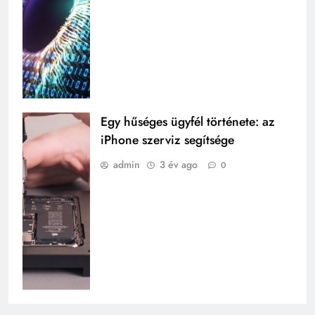
Egy hűséges ügyfél története: az
iPhone szerviz segítsége
admin
3 év ago
0