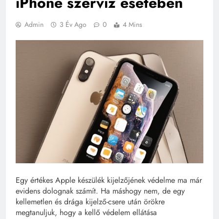
iPhone szerviz esetében
Admin
3 Év Ago
0
4 Mins
Egy értékes Apple készülék kijelzőjének védelme ma már
evidens dolognak számít. Ha máshogy nem, de egy
kellemetlen és drága kijelző-csere után örökre
megtanuljuk, hogy a kellő védelem ellátása