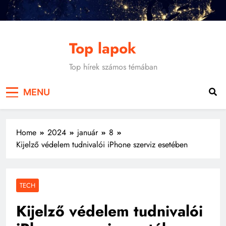
Skip
to
content
Top lapok
Top hírek számos témában
MENU
Home
2024
január
8
Kijelző védelem tudnivalói iPhone szerviz esetében
TECH
Kijelző védelem tudnivalói