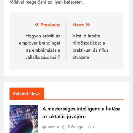
fóliával megelőzni az ilyen balesetet.
Bejegyzés
Previous:
Next:
navigáció
Hogyan erősíti az
Vízálló tapéta
employer brandinget
fürdőszobába: a
az emblémázás a
praktikum és stílus
vállalkozásoknál?
ötvözete
Related News
A mesterséges intelligencia hatása
az oktatás jövőjére
admin
2 év ago
0