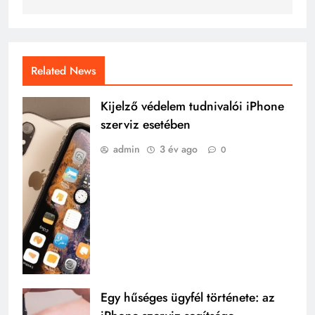
Related News
Kijelző védelem tudnivalói iPhone
szerviz esetében
admin
3 év ago
0
Egy hűséges ügyfél története: az