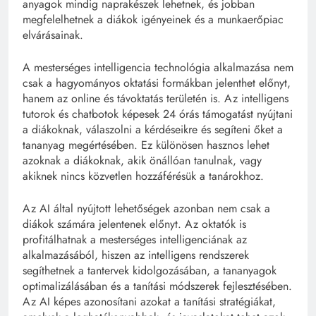
anyagok mindig naprakészek lehetnek, és jobban
megfelelhetnek a diákok igényeinek és a munkaerőpiac
elvárásainak.
A mesterséges intelligencia technológia alkalmazása nem
csak a hagyományos oktatási formákban jelenthet előnyt,
hanem az online és távoktatás területén is. Az intelligens
tutorok és chatbotok képesek 24 órás támogatást nyújtani
a diákoknak, válaszolni a kérdéseikre és segíteni őket a
tananyag megértésében. Ez különösen hasznos lehet
azoknak a diákoknak, akik önállóan tanulnak, vagy
akiknek nincs közvetlen hozzáférésük a tanárokhoz.
Az AI által nyújtott lehetőségek azonban nem csak a
diákok számára jelentenek előnyt. Az oktatók is
profitálhatnak a mesterséges intelligenciának az
alkalmazásából, hiszen az intelligens rendszerek
segíthetnek a tantervek kidolgozásában, a tananyagok
optimalizálásában és a tanítási módszerek fejlesztésében.
Az AI képes azonosítani azokat a tanítási stratégiákat,