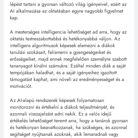
lépést tartani a gyorsan változó világ igényeivel, ezért az
AI alkalmazása az oktatásban egyre nagyobb figyelmet
kap.
A mesterséges intelligencia lehetőséget ad arra, hogy az
oktatás testreszabottabbá és hatékonyabbá váljon. Az
intelligens algoritmusok képesek elemezni a diákok
tanulási szokásait, felismerni a gyengeségeiket és
erősségeiket, majd ennek megfelelően személyre szabott
tananyagot kínálni számukra. Ezáltal minden diák a saját
tempójában haladhat, és a saját igényeihez igazított
támogatást kaphat, ami növeli az eredményességet és a
motivációt.
Az AI-alapú rendszerek képesek folyamatosan
monitorozni és értékelni a diákok teljesítményét, és
azonnali visszajelzést adni nekik. Ez a valós idejű
értékelés lehetőséget teremt arra, hogy a tanárok gyorsan
és hatékonyan beavatkozzanak, ha szükséges, és azonnal
segítséget nyújtsanak azoknak, akik lemaradnak vagy