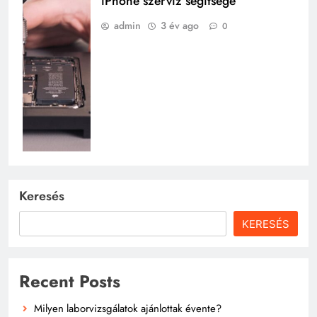
iPhone szerviz segítsége
admin
3 év ago
0
Keresés
KERESÉS
Recent Posts
Milyen laborvizsgálatok ajánlottak évente?