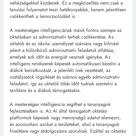
nehézségekkel küzdenek. Ez a megközelítés nem csak a
tanulási folyamatot teszi hatékonyabbá, hanem jelentősen
csökkentheti a lemorzsolódást is.
A mesterséges intelligenciának másik fontos szerepe az
oktatásban az adminisztratív terhek csökkentése. Az
oktatók és az iskolai személyzet számára nagy kihívást
jelent a különböző adminisztratív feladatok ellátása,
amelyek sok időt és energiát vesznek igénybe. Az
intelligens rendszerek képesek automatikusan kezelni a
diákok beiratkozását, a jelenléti ívek vezetését, az
osztályzatok rögzítését és számos egyéb adminisztratív
feladatot, így az oktatók több időt tudnak szentelni a
tanításra és a diákok támogatására.
A mesterséges intelligencia segíthet a tananyagok
fejlesztésében is. Az AI által támogatott oktatási
platformok képesek nagy mennyiségű adatot elemezni,
és azonosítani azokat a területeket, ahol a tananyagok
frissítésre vagy átdolgozásra szorulnak. Ezáltal az oktatási