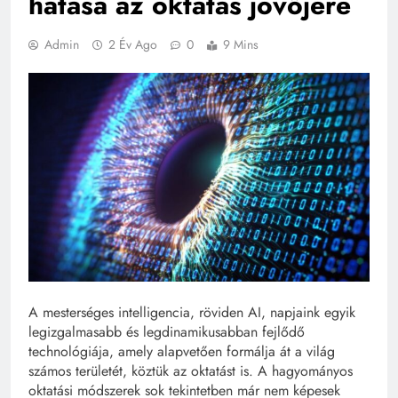
hatása az oktatás jövőjére
Admin
2 Év Ago
0
9 Mins
A mesterséges intelligencia, röviden AI, napjaink egyik
legizgalmasabb és legdinamikusabban fejlődő
technológiája, amely alapvetően formálja át a világ
számos területét, köztük az oktatást is. A hagyományos
oktatási módszerek sok tekintetben már nem képesek