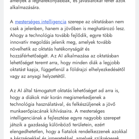
amelyek a leghatékonyabbak, és javaslatokat tehet azok
alkalmazására.
A
mesterséges intelligencia
szerepe az oktatásban nem
csak a jelenben, hanem a jövőben is meghatározó lesz.
Ahogy a technológia tovább fejlődik, egyre több
innovatív megoldás jelenik meg, amelyek tovább
növelhetik az oktatás hatékonyságát és
hozzáférhetőségét. Az AI alkalmazása az oktatásban
lehetőséget teremt arra, hogy minden diák a legjobb
oktatást kapja, függetlenül a földrajzi elhelyezkedésétől
vagy az anyagi helyzetétől.
Az AI által támogatott oktatás lehetőséget ad arra is,
hogy a diákok már korán megismerkedjenek a
technológia használatával, és felkészüljenek a jövő
munkaerőpiacának kihívásaira. A mesterséges
intelligenciának a fejlesztése egyre nagyobb szerepet
játszik a gazdaság különböző területein, ezért
elengedhetetlen, hogy a fiatalok rendelkezzenek azokkal
a készségekkel és ismeretekkel, amelyek szükségesek