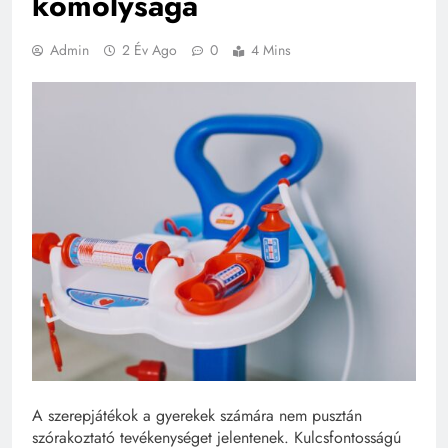
komolysága
Admin
2 Év Ago
0
4 Mins
A szerepjátékok a gyerekek számára nem pusztán
szórakoztató tevékenységet jelentenek. Kulcsfontosságú