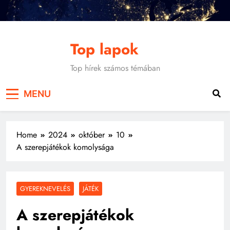
Skip
to
content
Top lapok
Top hírek számos témában
MENU
Home
2024
október
10
A szerepjátékok komolysága
GYEREKNEVELÉS
JÁTÉK
A szerepjátékok