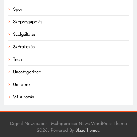
Sport
Szépségápolás
Szolgáltatás
Szórakozás
Tech
Uncategorized
Ünnepek
Vállalkozás
Digital Newspaper - Multipurpose News WordPress Theme
2026. Powered By
.
BlazeThemes