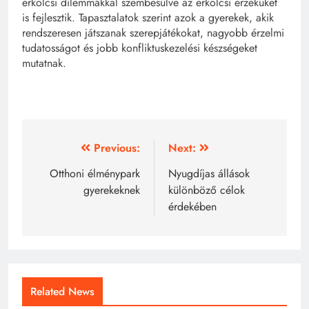
erkölcsi dilemmákkal szembesülve az erkölcsi érzéküket
is fejlesztik. Tapasztalatok szerint azok a gyerekek, akik
rendszeresen játszanak szerepjátékokat, nagyobb érzelmi
tudatosságot és jobb konfliktuskezelési készségeket
mutatnak.
Bejegyzés
Previous:
Next:
navigáció
Otthoni élménypark
Nyugdíjas állások
gyerekeknek
különböző célok
érdekében
Related News