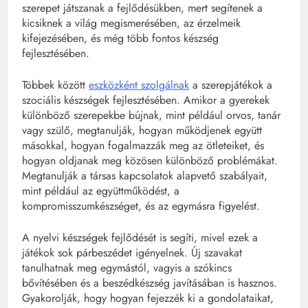
szerepet játszanak a fejlődésükben, mert segítenek a
kicsiknek a világ megismerésében, az érzelmeik
kifejezésében, és még több fontos készség
fejlesztésében.
Többek között
eszközként szolgálnak
a szerepjátékok a
szociális készségek fejlesztésében. Amikor a gyerekek
különböző szerepekbe bújnak, mint például orvos, tanár
vagy szülő, megtanulják, hogyan működjenek együtt
másokkal, hogyan fogalmazzák meg az ötleteiket, és
hogyan oldjanak meg közösen különböző problémákat.
Megtanulják a társas kapcsolatok alapvető szabályait,
mint például az együttműködést, a
kompromisszumkészséget, és az egymásra figyelést.
A nyelvi készségek fejlődését is segíti, mivel ezek a
játékok sok párbeszédet igényelnek. Új szavakat
tanulhatnak meg egymástól, vagyis a szókincs
bővítésében és a beszédkészség javításában is hasznos.
Gyakorolják, hogy hogyan fejezzék ki a gondolataikat,