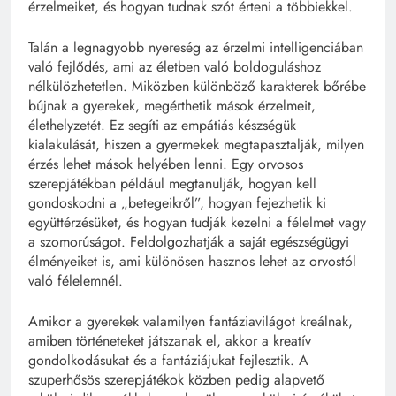
érzelmeiket, és hogyan tudnak szót érteni a többiekkel.
Talán a legnagyobb nyereség az érzelmi intelligenciában
való fejlődés, ami az életben való boldoguláshoz
nélkülözhetetlen. Miközben különböző karakterek bőrébe
bújnak a gyerekek, megérthetik mások érzelmeit,
élethelyzetét. Ez segíti az empátiás készségük
kialakulását, hiszen a gyermekek megtapasztalják, milyen
érzés lehet mások helyében lenni. Egy orvosos
szerepjátékban például megtanulják, hogyan kell
gondoskodni a „betegeikről”, hogyan fejezhetik ki
együttérzésüket, és hogyan tudják kezelni a félelmet vagy
a szomorúságot. Feldolgozhatják a saját egészségügyi
élményeiket is, ami különösen hasznos lehet az orvostól
való félelemnél.
Amikor a gyerekek valamilyen fantáziavilágot kreálnak,
amiben történeteket játszanak el, akkor a kreatív
gondolkodásukat és a fantáziájukat fejlesztik. A
szuperhősös szerepjátékok közben pedig alapvető