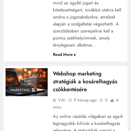
mind az ügyfél jogait és
kötelezettségeit, továbbá utalnia kell
azokra a jogszabályokra, amelyek
alapján a szolgáltatás végezhető. A
szerződésben szerepelnie kell a
pontos székhelycímnek, amely
ténylegesen alkalmas…
Read More
Webshop marketing
stratégiák a kosárelhagyás
csökkentésére
MARKETING
Viki
9 hónap ago
0
4
mins
Az online vásárlás világában az egyik
legnagyobb kihívás a kosárelhagyás
jelensége. A statisztikák szerint a