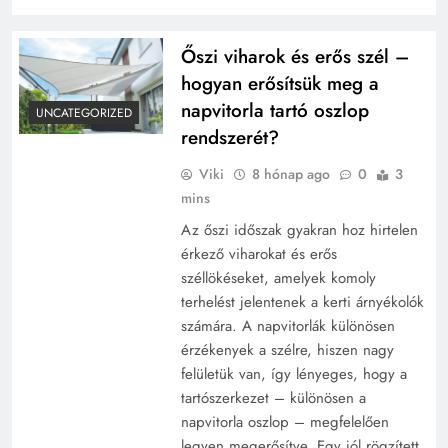
Őszi viharok és erős szél –
hogyan erősítsük meg a
napvitorla tartó oszlop
UNCATEGORIZED
rendszerét?
Viki
8 hónap ago
0
3
mins
Az őszi időszak gyakran hoz hirtelen
érkező viharokat és erős
széllökéseket, amelyek komoly
terhelést jelentenek a kerti árnyékolók
számára. A napvitorlák különösen
érzékenyek a szélre, hiszen nagy
felületük van, így lényeges, hogy a
tartószerkezet – különösen a
napvitorla oszlop – megfelelően
legyen megerősítve. Egy jól rögzített