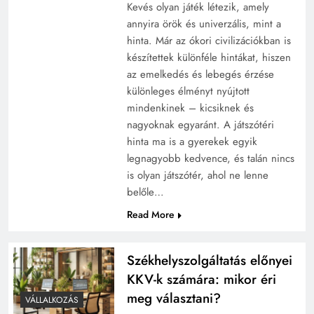
Kevés olyan játék létezik, amely
annyira örök és univerzális, mint a
hinta. Már az ókori civilizációkban is
készítettek különféle hintákat, hiszen
az emelkedés és lebegés érzése
különleges élményt nyújtott
mindenkinek – kicsiknek és
nagyoknak egyaránt. A játszótéri
hinta ma is a gyerekek egyik
legnagyobb kedvence, és talán nincs
is olyan játszótér, ahol ne lenne
belőle…
Read More
Székhelyszolgáltatás előnyei
KKV-k számára: mikor éri
meg választani?
VÁLLALKOZÁS