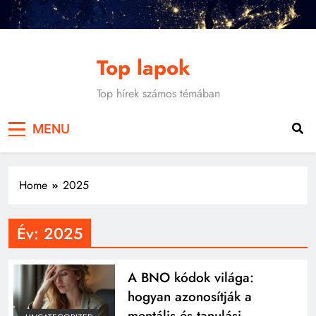
Skip
to
content
Top lapok
Top hírek számos témában
MENU
Home
2025
Év:
2025
A BNO kódok világa:
hogyan azonosítják a
mentális és tanulási