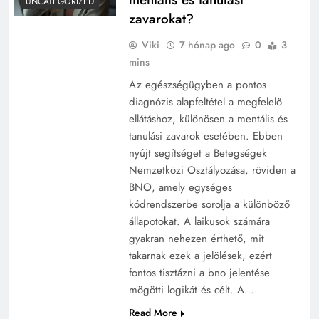
UNCATEGORIZED
zavarokat?
Viki
7 hónap ago
0
3
mins
Az egészségügyben a pontos
diagnózis alapfeltétel a megfelelő
ellátáshoz, különösen a mentális és
tanulási zavarok esetében. Ebben
nyújt segítséget a Betegségek
Nemzetközi Osztályozása, röviden a
BNO, amely egységes
kódrendszerbe sorolja a különböző
állapotokat. A laikusok számára
gyakran nehezen érthető, mit
takarnak ezek a jelölések, ezért
fontos tisztázni a bno jelentése
mögötti logikát és célt. A…
Read More