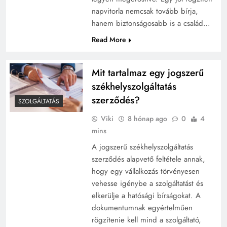
napvitorla nemcsak tovább bírja,
hanem biztonságosabb is a család…
Read More
Mit tartalmaz egy jogszerű
székhelyszolgáltatás
szerződés?
SZOLGÁLTATÁS
Viki
8 hónap ago
0
4
mins
A jogszerű székhelyszolgáltatás
szerződés alapvető feltétele annak,
hogy egy vállalkozás törvényesen
vehesse igénybe a szolgáltatást és
elkerülje a hatósági bírságokat. A
dokumentumnak egyértelműen
rögzítenie kell mind a szolgáltató,