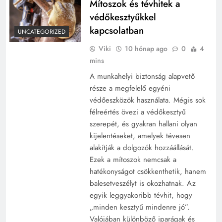
Mítoszok és tévhitek a
védőkesztyűkkel
kapcsolatban
UNCATEGORIZED
Viki
10 hónap ago
0
4
mins
A munkahelyi biztonság alapvető
része a megfelelő egyéni
védőeszközök használata. Mégis sok
félreértés övezi a védőkesztyű
szerepét, és gyakran hallani olyan
kijelentéseket, amelyek tévesen
alakítják a dolgozók hozzáállását.
Ezek a mítoszok nemcsak a
hatékonyságot csökkenthetik, hanem
balesetveszélyt is okozhatnak. Az
egyik leggyakoribb tévhit, hogy
„minden kesztyű mindenre jó”.
Valójában különböző iparágak és