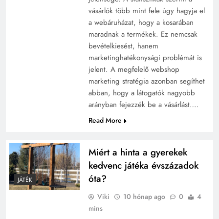
vásárlók több mint fele úgy hagyja el
a webáruházat, hogy a kosarában
maradnak a termékek. Ez nemcsak
bevételkiesést, hanem
marketinghatékonysági problémát is
jelent. A megfelelő webshop
marketing stratégia azonban segíthet
abban, hogy a látogatók nagyobb
arányban fejezzék be a vásárlást….
Read More
Miért a hinta a gyerekek
kedvenc játéka évszázadok
óta?
JÁTÉK
Viki
10 hónap ago
0
4
mins