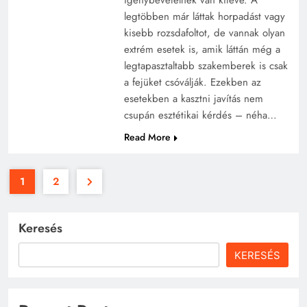
igénybevételnek van kitéve. A
legtöbben már láttak horpadást vagy
kisebb rozsdafoltot, de vannak olyan
extrém esetek is, amik láttán még a
legtapasztaltabb szakemberek is csak
a fejüket csóválják. Ezekben az
esetekben a kasztni javítás nem
csupán esztétikai kérdés – néha…
Read More
1
2
Keresés
KERESÉS