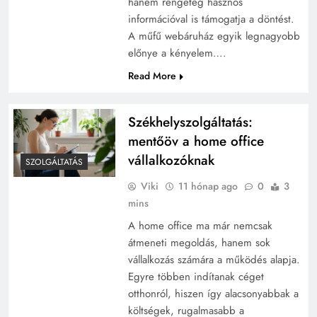
hanem rengeteg hasznos
információval is támogatja a döntést.
A műfű webáruház egyik legnagyobb
előnye a kényelem….
Read More
Székhelyszolgáltatás:
mentőöv a home office
vállalkozóknak
SZOLGÁLTATÁS
Viki
11 hónap ago
0
3
mins
A home office ma már nemcsak
átmeneti megoldás, hanem sok
vállalkozás számára a működés alapja.
Egyre többen indítanak céget
otthonról, hiszen így alacsonyabbak a
költségek, rugalmasabb a