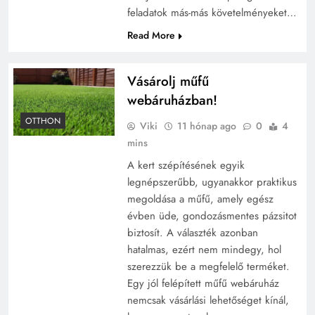
feladatok más-más követelményeket…
Read More
Vásárolj műfű
webáruházban!
OTTHON
Viki
11 hónap ago
0
4
mins
A kert szépítésének egyik
legnépszerűbb, ugyanakkor praktikus
megoldása a műfű, amely egész
évben üde, gondozásmentes pázsitot
biztosít. A választék azonban
hatalmas, ezért nem mindegy, hol
szerezzük be a megfelelő terméket.
Egy jól felépített műfű webáruház
nemcsak vásárlási lehetőséget kínál,