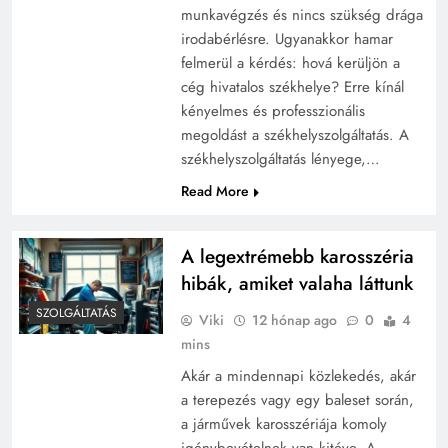
munkavégzés és nincs szükség drága
irodabérlésre. Ugyanakkor hamar
felmerül a kérdés: hová kerüljön a
cég hivatalos székhelye? Erre kínál
kényelmes és professzionális
megoldást a székhelyszolgáltatás. A
székhelyszolgáltatás lényege,…
Read More
A legextrémebb karosszéria
hibák, amiket valaha láttunk
SZOLGÁLTATÁS
Viki
12 hónap ago
0
4
mins
Akár a mindennapi közlekedés, akár
a terepezés vagy egy baleset során,
a járművek karosszériája komoly