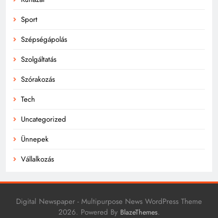
Sport
Szépségápolás
Szolgáltatás
Szórakozás
Tech
Uncategorized
Ünnepek
Vállalkozás
Digital Newspaper - Multipurpose News WordPress Theme
2026. Powered By
.
BlazeThemes