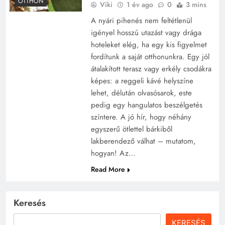
OTTHON
Viki
1 év ago
0
3 mins
A nyári pihenés nem feltétlenül
igényel hosszú utazást vagy drága
hoteleket elég, ha egy kis figyelmet
fordítunk a saját otthonunkra. Egy jól
átalakított terasz vagy erkély csodákra
képes: a reggeli kávé helyszíne
lehet, délután olvasósarok, este
pedig egy hangulatos beszélgetés
színtere. A jó hír, hogy néhány
egyszerű ötlettel bárkiből
lakberendező válhat – mutatom,
hogyan! Az…
Read More
Keresés
KERESÉS