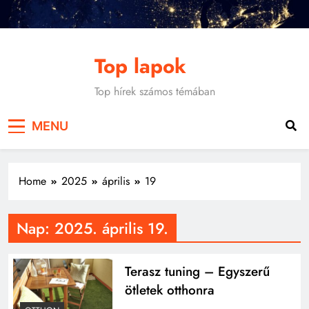
Skip
to
content
Top lapok
Top hírek számos témában
MENU
Home
2025
április
19
Nap:
2025. április 19.
Terasz tuning – Egyszerű
ötletek otthonra