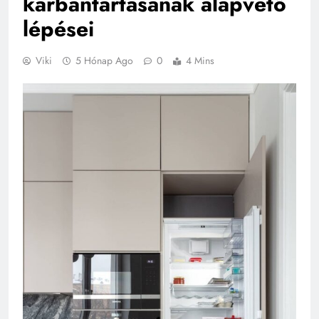
karbantartásának alapvető
lépései
Viki
5 Hónap Ago
0
4 Mins