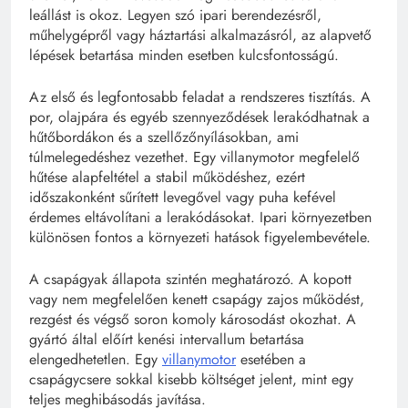
leállást is okoz. Legyen szó ipari berendezésről,
műhelygépről vagy háztartási alkalmazásról, az alapvető
lépések betartása minden esetben kulcsfontosságú.
Az első és legfontosabb feladat a rendszeres tisztítás. A
por, olajpára és egyéb szennyeződések lerakódhatnak a
hűtőbordákon és a szellőzőnyílásokban, ami
túlmelegedéshez vezethet. Egy villanymotor megfelelő
hűtése alapfeltétel a stabil működéshez, ezért
időszakonként sűrített levegővel vagy puha kefével
érdemes eltávolítani a lerakódásokat. Ipari környezetben
különösen fontos a környezeti hatások figyelembevétele.
A csapágyak állapota szintén meghatározó. A kopott
vagy nem megfelelően kenett csapágy zajos működést,
rezgést és végső soron komoly károsodást okozhat. A
gyártó által előírt kenési intervallum betartása
elengedhetetlen. Egy
villanymotor
esetében a
csapágycsere sokkal kisebb költséget jelent, mint egy
teljes meghibásodás javítása.