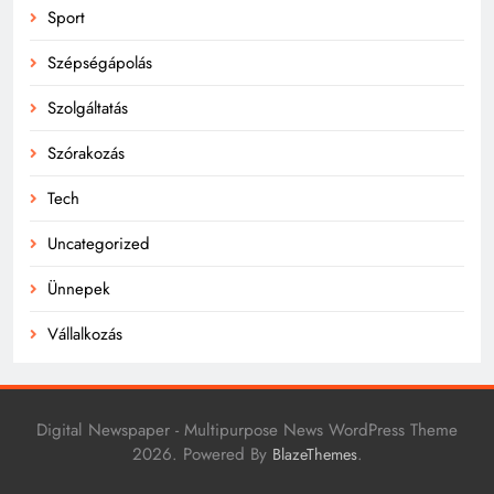
Sport
Szépségápolás
Szolgáltatás
Szórakozás
Tech
Uncategorized
Ünnepek
Vállalkozás
Digital Newspaper - Multipurpose News WordPress Theme
2026. Powered By
.
BlazeThemes