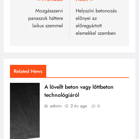
Bejegyzés
navigáció
Mozgásszervi
Helyszíni betonozás
panaszok háttere
előnyei az
laikus szemmel
előregyártott
elemekkel szemben
Related News
A lövellt beton vagy lőttbeton
technológiáról
admin
2 év ago
0