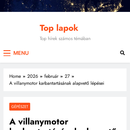
Skip
to
content
Top lapok
Top hírek számos témában
MENU
Home
2026
február
27
A villanymotor karbantartásának alapvető lépései
GÉPÉSZET
A villanymotor