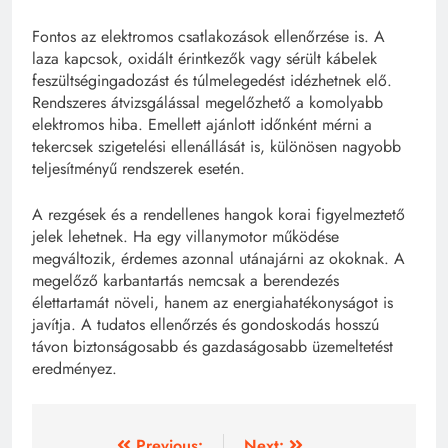
Fontos az elektromos csatlakozások ellenőrzése is. A
laza kapcsok, oxidált érintkezők vagy sérült kábelek
feszültségingadozást és túlmelegedést idézhetnek elő.
Rendszeres átvizsgálással megelőzhető a komolyabb
elektromos hiba. Emellett ajánlott időnként mérni a
tekercsek szigetelési ellenállását is, különösen nagyobb
teljesítményű rendszerek esetén.
A rezgések és a rendellenes hangok korai figyelmeztető
jelek lehetnek. Ha egy villanymotor működése
megváltozik, érdemes azonnal utánajárni az okoknak. A
megelőző karbantartás nemcsak a berendezés
élettartamát növeli, hanem az energiahatékonyságot is
javítja. A tudatos ellenőrzés és gondoskodás hosszú
távon biztonságosabb és gazdaságosabb üzemeltetést
eredményez.
Previous:
Next: