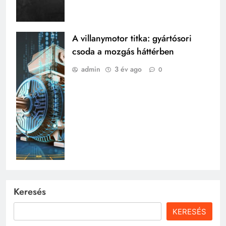
A villanymotor titka: gyártósori
csoda a mozgás háttérben
admin
3 év ago
0
Keresés
KERESÉS