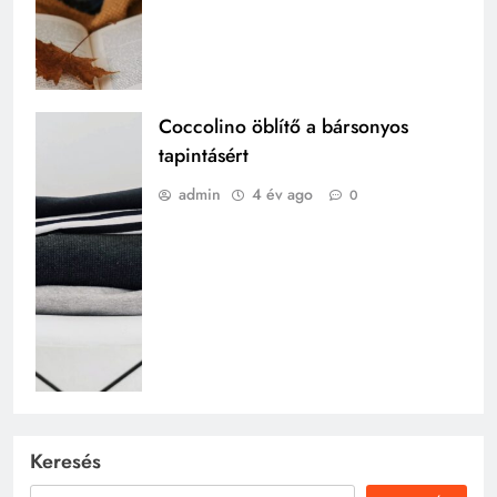
Coccolino öblítő a bársonyos
tapintásért
admin
4 év ago
0
Keresés