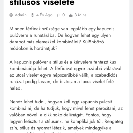
stílusos viselete
Admin
4 Év Ago
0
3 Mins
Minden férfinak szüksége van legalább egy kapucnis
pulóverre a ruhatárába. De hogyan lehet egy ulyen
darabot más elemekkel kombinálni? Különböző
módokon is hordhatjuk?
A kapucnis pulóver a stílus és a kényelem fantasztikus
kombinációja lehet. A férfidivat egyre lazábbá válásával
az utcai viselet egyre népszerűbbé válik, a szabadidős
ruházat pedig lassan, de biztosan a luxus viselet felé
halad.
Nehéz lehet tudni, hogyan kell egy kapucnis pulcsit
kombinálni, de ha tudjuk, hogy mivel lehet párosítani, az
valóban növeli a cikk sokoldalúságát. Fontos, hogy
legyen letisztult a stílusunk, ne komplikáljuk túl. Rengeteg
szín, stílus és nyomat létezik, amelyek mindegyike a