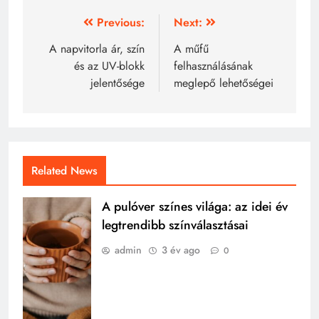
Bejegyzés
Previous:
Next:
navigáció
A napvitorla ár, szín
A műfű
és az UV-blokk
felhasználásának
jelentősége
meglepő lehetőségei
Related News
A pulóver színes világa: az idei év
legtrendibb színválasztásai
admin
3 év ago
0