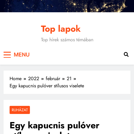
Skip
to
content
Top lapok
Top hírek számos témában
MENU
Home
2022
február
21
Egy kapucnis pulóver stílusos viselete
RUHÁZAT
Egy kapucnis pulóver