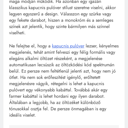
maga módján működik. Ha azonban egy igazán
klasszikus kapucnis pulóver stílust szeretne viselni, akkor
legyen egyszerű a design. Válasszon egy szürke vagy
egy fekete darabot, hiszen a monokróm és a semleges
színek azt jelentik, hogy szinte bármilyen más színnel
viselheti.
Ne felejtse el, hogy a
kapucnis pulóver
lezser, kényelmes
megjelenés, tehát amint felveszi egy félig formális vagy
elegáns alkalmi öltözet részeként, a megjelenése
automatikusan lecsúszik az öltözködési kód spektrumán
belül. Ez persze nem feltétlenül jelenti azt, hogy nem jó
ötlet. Ha nem sok erőfeszítést igénylő, erőltetett
megjelenésre vágyik, rétegelni is lehet a kapucnis
pulóvert egy vékonyabb kabáttal. Továbbá akár egy
farmer kabáttal is lehet hordani egy ilyen darabot.
Általában a legjobb, ha az öltözéket különböző
tónusokkal osztja fel. De persze önmagában is egy
ideális viselet.