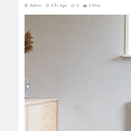
Admin
4 Év Ago
0
3 Mins