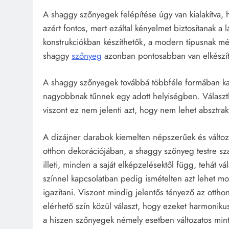
A shaggy szőnyegek felépítése úgy van kialakítva, 
azért fontos, mert ezáltal kényelmet biztosítanak 
konstrukciókban készíthetők, a modern típusnak még
shaggy
szőnyeg
azonban pontosabban van elkészítv
A shaggy szőnyegek továbbá többféle formában kap
nagyobbnak tűnnek egy adott helyiségben. Választha
viszont ez nem jelenti azt, hogy nem lehet absztrak
A dizájner darabok kiemelten népszerűek és változ
otthon dekorációjában, a shaggy szőnyeg testre sz
illeti, minden a saját elképzelésektől függ, tehát 
színnel kapcsolatban pedig ismételten azt lehet mo
igazítani. Viszont mindig jelentős tényező az otthon
elérhető szín közül választ, hogy ezeket harmonikus
a hiszen szőnyegek némely esetben változatos mint