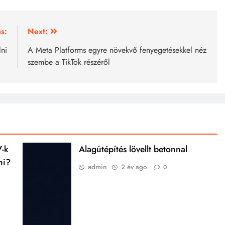
s:
Next:
lni
A Meta Platforms egyre növekvő fenyegetésekkel néz
szembe a TikTok részéről
V-k
Alagútépítés lövellt betonnal
ni?
admin
2 év ago
0