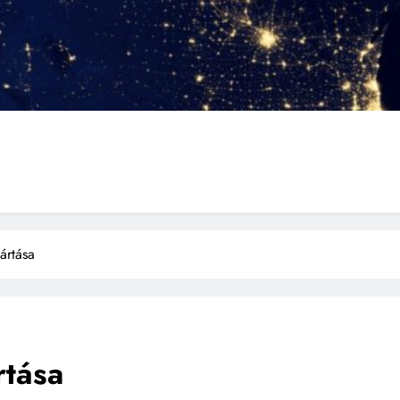
ártása
rtása