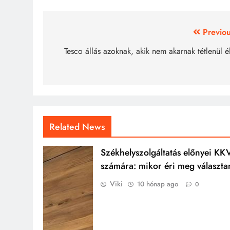
Bejegyzés
Previou
navigáció
Tesco állás azoknak, akik nem akarnak tétlenül é
Related News
Székhelyszolgáltatás előnyei KK
számára: mikor éri meg választa
Viki
10 hónap ago
0