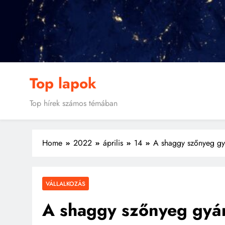
Skip
to
content
Top lapok
Top hírek számos témában
Home
2022
április
14
A shaggy szőnyeg gy
VÁLLALKOZÁS
A shaggy szőnyeg gyá