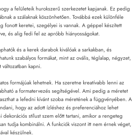
hogy a felületeik hurokszerű szerkezetet kapjanak. Ez pedig
a lábnak a szálaknak köszönhetően. Továbbá ezek különféle
 fonott keretei, szegélyei is vannak. A géppel készített
e, és alig fedi fel az apróbb hiányosságokat.
hatók és a kerek darabok kiválóak a sarkakban, és
tunk szabályos formákat, mint az ovális, téglalap, négyzet,
t változatban kapni.
atos formájúak lehetnek. Ha szeretne kreatívabb lenni az
abható a formatervezés segítségével. Ami pedig a méretet
választhat a lefedni kívánt szoba méretének a függvényében. A
ndani, hogy az adott ízléshez és preferenciához lehet
i dekorációs stílust szem előtt tartani, amikor a rengeteg
an tudja kombinálni. A funkciók viszont itt nem érnek véget,
ával készülnek.