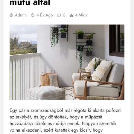
műfű által
Admin
4 Év Ago
0
4 Mins
Egy pár a szomszédságból már régóta ki akarta pofozni
az erkélyét, és úgy döntöttek, hogy a műpázsit
hozzáadása tökéletes módja ennek. Nagyon szerették
volna elkezdeni, ezért kutattak egy kicsit, hogy