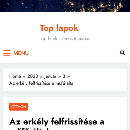
Skip
to
content
Top lapok
Top hírek számos témában
MENU
Home
2023
január
3
Az erkély felfrissítése a műfű által
OTTHON
Az erkély felfrissítése a