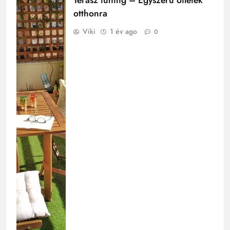
Terasz tuning – Egyszerű ötletek
otthonra
Viki
1 év ago
0