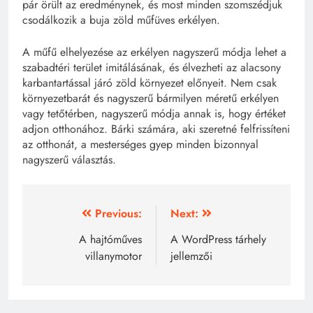
pár örült az eredménynek, és most minden szomszédjuk
csodálkozik a buja zöld műfüves erkélyen.
A műfű elhelyezése az erkélyen nagyszerű módja lehet a
szabadtéri terület imitálásának, és élvezheti az alacsony
karbantartással járó zöld környezet előnyeit. Nem csak
környezetbarát és nagyszerű bármilyen méretű erkélyen
vagy tetőtérben, nagyszerű módja annak is, hogy értéket
adjon otthonához. Bárki számára, aki szeretné felfrissíteni
az otthonát, a mesterséges gyep minden bizonnyal
nagyszerű választás.
Bejegyzés
Previous:
Next:
navigáció
A hajtóműves
A WordPress tárhely
villanymotor
jellemzői