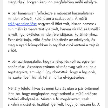
megtudják, hogyan kerüljön megfelelően műfű erkélyre.
A pár hamarosan felfedezte a műpázsit használatának
minden előnyét, különösen a szabadban. A műfű
erkélyre telepítése
nagyszerű ötlet volt, hiszen nemcsak
minimális karbantartást igényelt, hanem vízálló és UV-álló
is volt, így tökéletes mindenféle időjárási körülményhez.
Ezenkívül buja, zöld érzést kölcsönöz az erkélynek, és
még a nyári hónapokban is segíthet csökkenteni a zajt és
a hőt.
A pár azt tapasztalta, hogy a telepítés volt az egyetlen
nehéz rész. Azonban számos oktatóanyag volt online a
segítségükre, ám végül úgy döntöttek, hogy a legjobb,
ha szakembert hívnak fel a munka elvégzéséhez.
Néhány telefonhívás és némi kutatás után a pár örömmel
látta be, hogy meglepően megfizethető a műfű erkélyre
történő elhelyezése. Miután a fű megérkezett, csak
alkalmi mosást és tisztítást igényelt, hogy jól nézzen ki. A