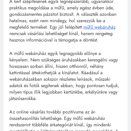
A kert szépítésének egyik legnépszerűbb, ugyanakkor
praktikus megoldása a műfű, amely egész évben üde,
gondozásmentes pázsitot biztosít. A választék azonban
hatalmas, ezért nem mindegy, hol szerezzük be a
megfelelő terméket. Egy jól felépített
műfű webáruház
nemcsak vásárlási lehetőséget kínál, hanem rengeteg
hasznos információval is támogatja a döntést.
A műfű webáruház egyik legnagyobb előnye a
kényelem. Nem szükséges áruházakban keresgélni vagy
hosszasan sorban állni, hiszen otthonról, néhány
kattintással áttekinthetjük a kínálatot. Ráadásul a
webáruházakban sokszor részletes leírások, műszaki
adatok és fotók segítenek abban, hogy pontosan tudjuk,
milyen típus illik legjobban kertünkbe, erkélyünkre vagy
játszósarokba.
Az online vásárlás további pozitívuma az ár-
összehasonlítás lehetősége. Egy műfű webáruház
rendszerint többféle árkategóriát kínál, így mindenki