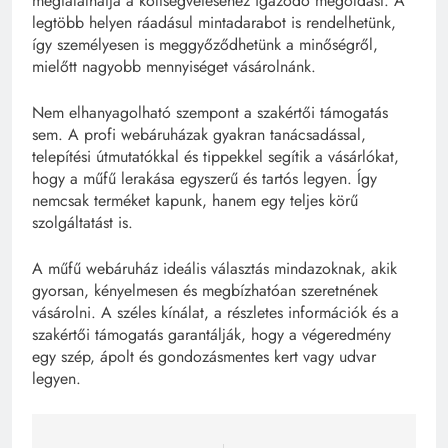
megtalálhatja a költségvetéséhez igazodó megoldást. A
legtöbb helyen ráadásul mintadarabot is rendelhetünk,
így személyesen is meggyőződhetünk a minőségről,
mielőtt nagyobb mennyiséget vásárolnánk.
Nem elhanyagolható szempont a szakértői támogatás
sem. A profi webáruházak gyakran tanácsadással,
telepítési útmutatókkal és tippekkel segítik a vásárlókat,
hogy a műfű lerakása egyszerű és tartós legyen. Így
nemcsak terméket kapunk, hanem egy teljes körű
szolgáltatást is.
A műfű webáruház ideális választás mindazoknak, akik
gyorsan, kényelmesen és megbízhatóan szeretnének
vásárolni. A széles kínálat, a részletes információk és a
szakértői támogatás garantálják, hogy a végeredmény
egy szép, ápolt és gondozásmentes kert vagy udvar
legyen.