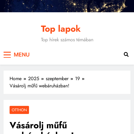
Skip
to
content
Top lapok
Top hírek számos témában
MENU
Home
2025
szeptember
19
Vásárolj műfű webáruházban!
OTTHON
Vásárolj műfű