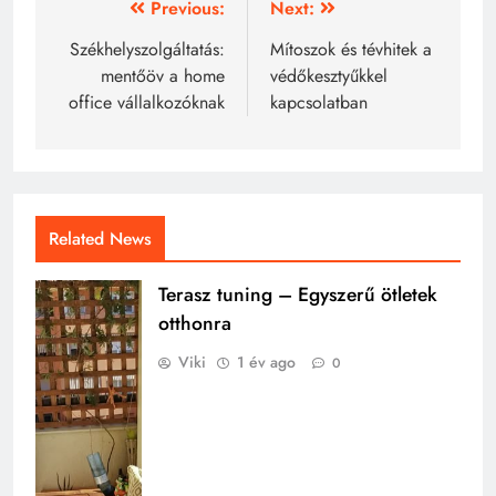
Bejegyzés
Previous:
Next:
navigáció
Székhelyszolgáltatás:
Mítoszok és tévhitek a
mentőöv a home
védőkesztyűkkel
office vállalkozóknak
kapcsolatban
Related News
Terasz tuning – Egyszerű ötletek
otthonra
Viki
1 év ago
0