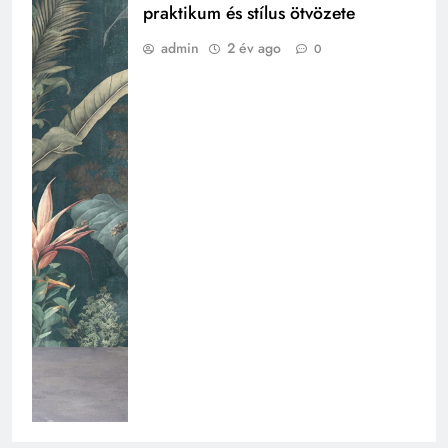
praktikum és stílus ötvözete
admin
2 év ago
0