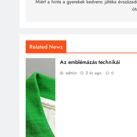
navigáció
Miért a hinta a gyerekek kedvenc játéka évszázad
ót
Related News
Az emblémázás technikái
admin
2 év ago
0