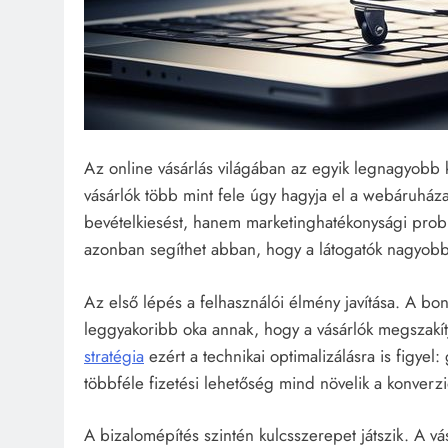
Az online vásárlás világában az egyik legnagyobb ki
vásárlók több mint fele úgy hagyja el a webáruhá
bevételkiesést, hanem marketinghatékonysági probl
azonban segíthet abban, hogy a látogatók nagyobb 
Az első lépés a felhasználói élmény javítása. A bony
leggyakoribb oka annak, hogy a vásárlók megszakít
stratégia
ezért a technikai optimalizálásra is figyel:
többféle fizetési lehetőség mind növelik a konverzi
A bizalomépítés szintén kulcsszerepet játszik. A v