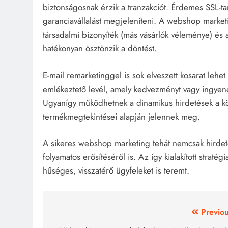
biztonságosnak érzik a tranzakciót. Érdemes SSL-tan
garanciavállalást megjeleníteni. A webshop marketi
társadalmi bizonyíték (más vásárlók véleménye) és 
hatékonyan ösztönzik a döntést.
E-mail remarketinggel is sok elveszett kosarat lehe
emlékeztető levél, amely kedvezményt vagy ingyenes 
Ugyanígy működhetnek a dinamikus hirdetések a k
termékmegtekintései alapján jelennek meg.
A sikeres webshop marketing tehát nemcsak hirdeté
folyamatos erősítéséről is. Az így kialakított strat
hűséges, visszatérő ügyfeleket is teremt.
Bejegyzés
Previou