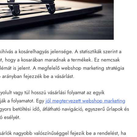
hívás a kosárelhagyás jelensége. A statisztikák szerint a
zat, hogy a kosarában maradnak a termékek. Ez nemcsak
émát is jelent. A megfelelő webshop marketing stratégia
arányban fejezzék be a vásárlást.
olult vagy túl hosszú vásárlási folyamat az egyik
ják a folyamatot. Egy
jól megtervezett webshop marketing
 gyors betöltési idő, átlátható navigáció, egyszerű űrlapok és
ó esélyét.
ásárlók nagyobb valószínűséggel fejezik be a rendelést, ha