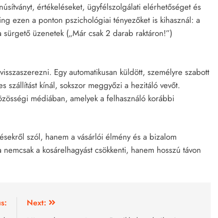
úsítványt, értékeléseket, ügyfélszolgálati elérhetőséget és
ng ezen a ponton pszichológiai tényezőket is kihasznál: a
a sürgető üzenetek („Már csak 2 darab raktáron!”)
t visszaszerezni. Egy automatikusan küldött, személyre szabott
szállítást kínál, sokszor meggyőzi a hezitáló vevőt.
özösségi médiában, amelyek a felhasználó korábbi
sekről szól, hanem a vásárlói élmény és a bizalom
égia nemcsak a kosárelhagyást csökkenti, hanem hosszú távon
s:
Next: