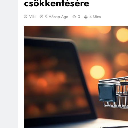
csökkentésére
Viki
9 Hónap Ago
0
4 Mins