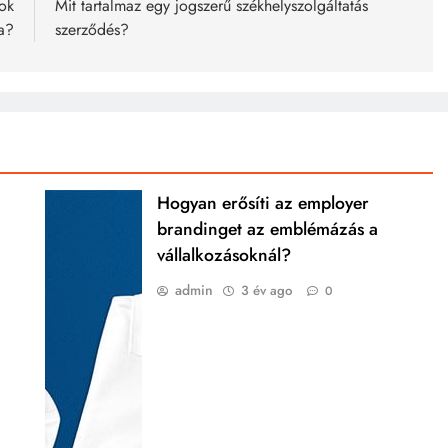
ok
Mit tartalmaz egy jogszerű székhelyszolgáltatás
a?
szerződés?
Hogyan erősíti az employer
brandinget az emblémázás a
vállalkozásoknál?
admin
3 év ago
0