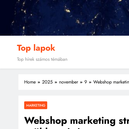
Skip
to
content
Top lapok
Top hírek számos témában
Home
2025
november
9
Webshop marketing
MARKETING
Webshop marketing str