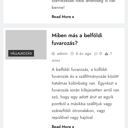
szervezéssel több lehetőség is van
benne!
Read More
Miben más a belföldi
fuvarozás?
admin
6 év ago
0
1
VÁLLALKOZÁS
mins
A belföldi fuvarozás, a külföldi
fuvarozás és a szállítmányozás között
hatalmas különbség van. Egyrészt a
fuvarozás során kifejezetten arról van
szó, hogy egy adott árut az egyik
pontból a másikba szállítjuk vagy
szárazföldi útvonalakon, vagy
repülővel vagy hajóval.
Read More