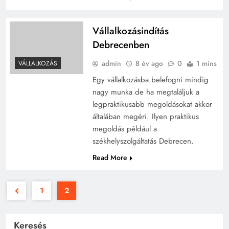
Vállalkozásindítás
Debrecenben
admin
8 év ago
0
1 mins
VÁLLALKOZÁS
Egy vállalkozásba belefogni mindig
nagy munka de ha megtaláljuk a
legpraktikusabb megoldásokat akkor
általában megéri. Ilyen praktikus
megoldás például a
székhelyszolgáltatás Debrecen.
Read More
1
2
Keresés