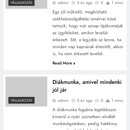
admin
5 év ago
0
1 mins
VÁLLALKOZÁS
Egy jól működő, megbízható
székhelyszolgáltatás ismérvei közé
tartozik, hogy már aznap tájékoztatják
az ügyfeleiket, amikor levelük
érkezett. Sőt, a legjobb az lenne, ha
minden nap kapnának értesítőt, akkor
is, ha nem érkezett levelük.
Read More
Diákmunka, amivel mindenki
jól jár
admin
5 év ago
0
1 mins
VÁLLALKOZÁS
A diákmunka fogalma legtöbbször
kimerül a nyári szünetben elvállalt
munkavégzésben, pedig hatékony