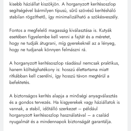
kisebb háziállat kiszökjön. A horganyzott kerítésoszlop
segítségével bármilyen típusú, sűrű szövésű kerítésháló
stabilan rögzíthető, így minimalizálható a szökésveszély.
Fontos a megfelelő magasság kiválasztása is. Kutyák
esetében figyelembe kell venni a fajtát és a méretet,
hogy ne tudják átugrani, míg gyerekeknél az a lényeg,
hogy ne tudjanak könnyen felmászni rá.
A horganyzott kerítésoszlop ráadásul nemcsak praktikus,
hanem költséghatékony is: hosszú élettartama miatt
ritkábban kell cserélni, így hosszú távon megtérül a
befektetés.
A biztonságos kerítés alapja a minőségi anyagválasztás
és a gondos tervezés. Ha kisgyerekek vagy háziállatok is
vannak, a stabil, időtálló szerkezet – például
horganyzott kerítésoszlop használatával – a család
nyugalmát és a mindennapok biztonságát garantálja.