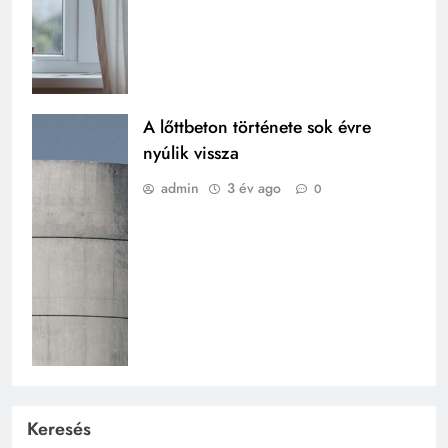
A lőttbeton története sok évre
nyúlik vissza
admin
3 év ago
0
Keresés