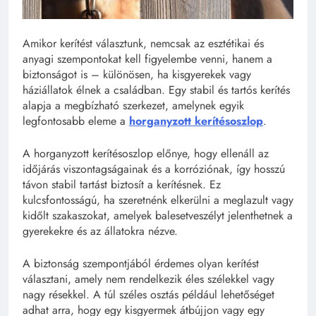
Amikor kerítést választunk, nemcsak az esztétikai és
anyagi szempontokat kell figyelembe venni, hanem a
biztonságot is – különösen, ha kisgyerekek vagy
háziállatok élnek a családban. Egy stabil és tartós kerítés
alapja a megbízható szerkezet, amelynek egyik
legfontosabb eleme a
horganyzott kerítésoszlop
.
A horganyzott kerítésoszlop előnye, hogy ellenáll az
időjárás viszontagságainak és a korróziónak, így hosszú
távon stabil tartást biztosít a kerítésnek. Ez
kulcsfontosságú, ha szeretnénk elkerülni a meglazult vagy
kidőlt szakaszokat, amelyek balesetveszélyt jelenthetnek a
gyerekekre és az állatokra nézve.
A biztonság szempontjából érdemes olyan kerítést
választani, amely nem rendelkezik éles szélekkel vagy
nagy résekkel. A túl széles osztás például lehetőséget
adhat arra, hogy egy kisgyermek átbújjon vagy egy