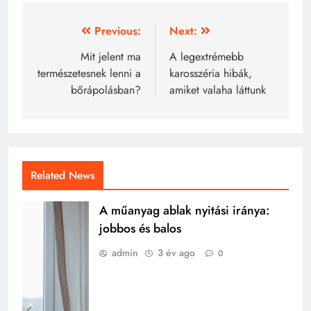
Bejegyzés
Previous:
Next:
navigáció
Mit jelent ma
A legextrémebb
természetesnek lenni a
karosszéria hibák,
bőrápolásban?
amiket valaha láttunk
Related News
A műanyag ablak nyitási iránya:
jobbos és balos
admin
3 év ago
0