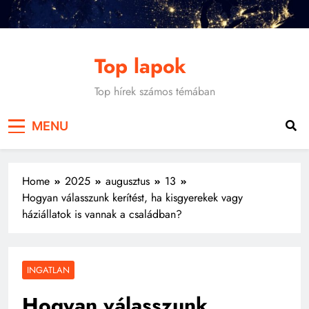
Skip
to
content
Top lapok
Top hírek számos témában
MENU
Home
2025
augusztus
13
Hogyan válasszunk kerítést, ha kisgyerekek vagy
háziállatok is vannak a családban?
INGATLAN
Hogyan válasszunk