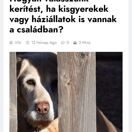
kerítést, ha kisgyerekek
vagy háziállatok is vannak
a családban?
Viki
12 Hónap Ago
0
3 Mins