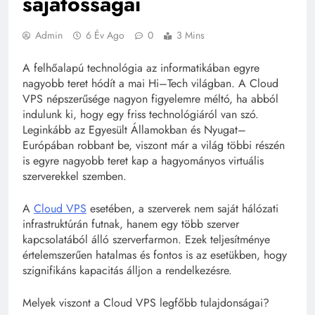
sajátosságai
Admin
6 Év Ago
0
3 Mins
A felhőalapú technológia az informatikában egyre
nagyobb teret hódít a mai Hi–Tech világban. A Cloud
VPS népszerűsége nagyon figyelemre méltó, ha abból
indulunk ki, hogy egy friss technológiáról van szó.
Leginkább az Egyesült Államokban és Nyugat–
Európában robbant be, viszont már a világ többi részén
is egyre nagyobb teret kap a hagyományos virtuális
szerverekkel szemben.
A
Cloud VPS
esetében, a szerverek nem saját hálózati
infrastruktúrán futnak, hanem egy több szerver
kapcsolatából álló szerverfarmon. Ezek teljesítménye
értelemszerűen hatalmas és fontos is az esetükben, hogy
szignifikáns kapacitás álljon a rendelkezésre.
Melyek viszont a Cloud VPS legfőbb tulajdonságai?