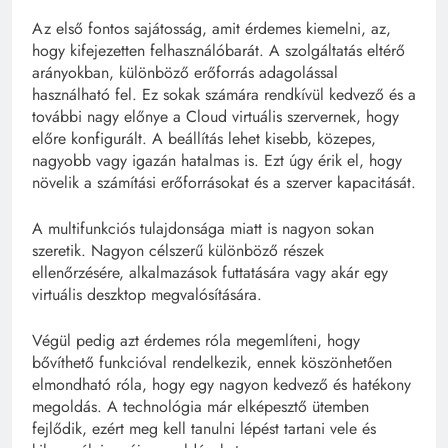
Az első fontos sajátosság, amit érdemes kiemelni, az,
hogy kifejezetten felhasználóbarát. A szolgáltatás eltérő
arányokban, különböző erőforrás adagolással
használható fel. Ez sokak számára rendkívül kedvező és a
további nagy előnye a Cloud virtuális szervernek, hogy
előre konfigurált. A beállítás lehet kisebb, közepes,
nagyobb vagy igazán hatalmas is. Ezt úgy érik el, hogy
növelik a számítási erőforrásokat és a szerver kapacitását.
A multifunkciós tulajdonsága miatt is nagyon sokan
szeretik. Nagyon célszerű különböző részek
ellenőrzésére, alkalmazások futtatására vagy akár egy
virtuális deszktop megvalósítására.
Végül pedig azt érdemes róla megemlíteni, hogy
bővíthető funkcióval rendelkezik, ennek köszönhetően
elmondható róla, hogy egy nagyon kedvező és hatékony
megoldás. A technológia már elképesztő ütemben
fejlődik, ezért meg kell tanulni lépést tartani vele és