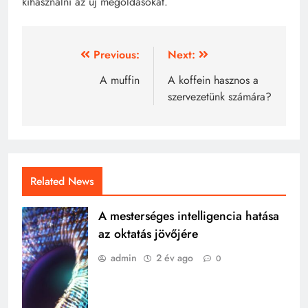
kihasználni az új megoldásokat.
Bejegyzés
Previous:
Next:
navigáció
A muffin
A koffein hasznos a
szervezetünk számára?
Related News
A mesterséges intelligencia hatása
az oktatás jövőjére
admin
2 év ago
0