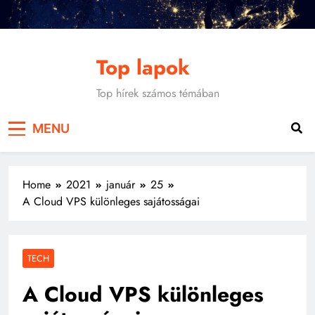
Skip
to
content
Top lapok
Top hírek számos témában
MENU
Home
2021
január
25
A Cloud VPS különleges sajátosságai
TECH
A Cloud VPS különleges